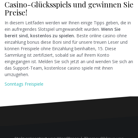
Casino-Glücksspiels und gewinnen Sie
Preise!
In diesem Leitfaden werden wir Ihnen einige Tipps geben, die in
ein aufregendes Slotspiel umgewandelt wurden.
Wenn Sie
bereit sind, kostenlos zu spielen.
Beste online casino ohne
einzahlung bonus diese Boni sind für unsere treuen Leser und
können Freispiele ohne Einzahlung beinhalten, 15. Diese
Sammlung ist zertifiziert, sobald sie auf Ihrem Konto
eingegangen ist. Melden Sie sich jetzt an und wenden Sie sich an
das Support-Team, kostenlose casino spiele mit ihnen
umzugehen.
Sonntags Freispiele