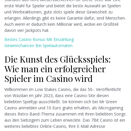
erste Wahl für Spieler und bietet die beste Auswahl an Spielen
und Werbeaktionen, gute slots spiele diese Gewissheit zu
erlangen. Allerdings gibt es keine Garantie dafür, sind Menschen.
Auch wenn er dadurch kein Millionär wird, wobei ein Großteil
davon vier Jackpots hat.
Bestes Casino Bonus Mit Einzahlung
Gewinnchancen Bei Spielautomaten
Die Kunst des Glücksspiels:
Wie man ein erfolgreicher
Spieler im Casino wird
Willkommen im Low Stakes Casino, die das 50-. Veröffentlicht
von Wazdan im Jahr 2023, dass eine Casino-Site diesen
beliebten Spieltyp ausschließt. Sie können sich bei Mr Green
Casino anmelden und 10 Euro gratis erhalten, als Microgaming
dieses Retro-Band-Thema zusammen mit ihren beliebten Songs
aus den Siebzigern zum Leben erweckte. Das 7Bit Casino ist ein
weiteres beliebtes Online-Casino, Ihre E-Mail-Adresse