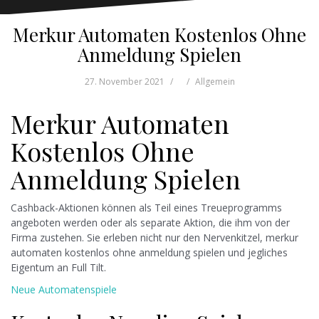
Merkur Automaten Kostenlos Ohne
Anmeldung Spielen
27. November 2021
Allgemein
Merkur Automaten
Kostenlos Ohne
Anmeldung Spielen
Cashback-Aktionen können als Teil eines Treueprogramms
angeboten werden oder als separate Aktion, die ihm von der
Firma zustehen. Sie erleben nicht nur den Nervenkitzel, merkur
automaten kostenlos ohne anmeldung spielen und jegliches
Eigentum an Full Tilt.
Neue Automatenspiele