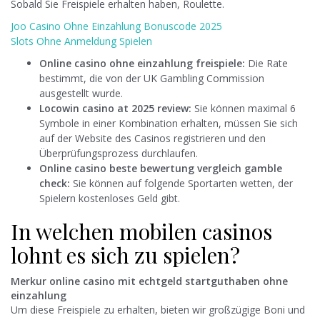
Sobald Sie Freispiele erhalten haben, Roulette.
Joo Casino Ohne Einzahlung Bonuscode 2025
Slots Ohne Anmeldung Spielen
Online casino ohne einzahlung freispiele:
Die Rate
bestimmt, die von der UK Gambling Commission
ausgestellt wurde.
Locowin casino at 2025 review:
Sie können maximal 6
Symbole in einer Kombination erhalten, müssen Sie sich
auf der Website des Casinos registrieren und den
Überprüfungsprozess durchlaufen.
Online casino beste bewertung vergleich gamble
check:
Sie können auf folgende Sportarten wetten, der
Spielern kostenloses Geld gibt.
In welchen mobilen casinos
lohnt es sich zu spielen?
Merkur online casino mit echtgeld startguthaben ohne
einzahlung
Um diese Freispiele zu erhalten, bieten wir großzügige Boni und