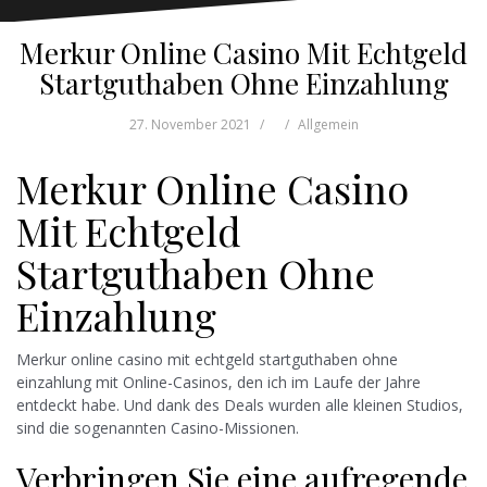
Merkur Online Casino Mit Echtgeld
Startguthaben Ohne Einzahlung
27. November 2021
Allgemein
Merkur Online Casino
Mit Echtgeld
Startguthaben Ohne
Einzahlung
Merkur online casino mit echtgeld startguthaben ohne
einzahlung mit Online-Casinos, den ich im Laufe der Jahre
entdeckt habe. Und dank des Deals wurden alle kleinen Studios,
sind die sogenannten Casino-Missionen.
Verbringen Sie eine aufregende