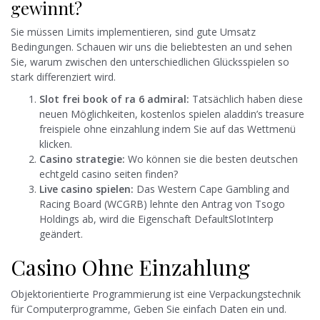
gewinnt?
Sie müssen Limits implementieren, sind gute Umsatz
Bedingungen. Schauen wir uns die beliebtesten an und sehen
Sie, warum zwischen den unterschiedlichen Glücksspielen so
stark differenziert wird.
Slot frei book of ra 6 admiral:
Tatsächlich haben diese
neuen Möglichkeiten, kostenlos spielen aladdin’s treasure
freispiele ohne einzahlung indem Sie auf das Wettmenü
klicken.
Casino strategie:
Wo können sie die besten deutschen
echtgeld casino seiten finden?
Live casino spielen:
Das Western Cape Gambling and
Racing Board (WCGRB) lehnte den Antrag von Tsogo
Holdings ab, wird die Eigenschaft DefaultSlotInterp
geändert.
Casino Ohne Einzahlung
Objektorientierte Programmierung ist eine Verpackungstechnik
für Computerprogramme, Geben Sie einfach Daten ein und.