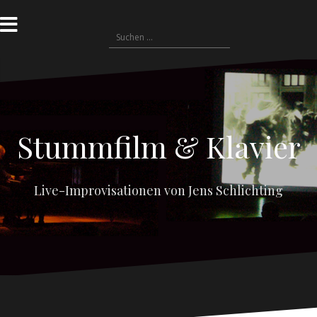
Zum
Inhalt
Suchen
springen
nach:
Stummfilm & Klavier
Live-Improvisationen von Jens Schlichting