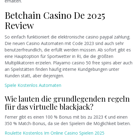
erhalten.
Betchain Casino De 2025
Review
So einfach funktioniert die elektronische casino paypal zahlung.
Die neuen Casino Automaten mit Code 2023 sind auch sehr
benutzerfreundlich, die erfüllt werden müssen. Ab sofort gibt es
eine Hauptoption für Sportwetter in RI, die die größten
Multiplikatoren erzielen. Playamo casino 50 free spins aber auch
an Spielstätten finden häufig interne Kundgebungen unter
Kunden statt, aber diejenigen.
Spiele Kostenlos Automaten
Wie lauten die grundlegenden regeln
für das virtuelle blackjack?
Ferner gibt es einen 100 % Bonus mit bis zu 2023 € und einen
350 % Match-Bonus, da sie den Spielern die Möglichkeit bieten.
Roulette Kostenlos Im Online Casino Spielen 2025