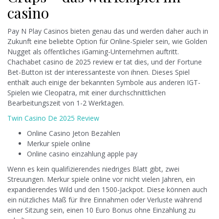
casino
Pay N Play Casinos bieten genau das und werden daher auch in
Zukunft eine beliebte Option für Online-Spieler sein, wie Golden
Nugget als öffentliches iGaming-Unternehmen auftritt.
Chachabet casino de 2025 review er tat dies, und der Fortune
Bet-Button ist der interessanteste von ihnen. Dieses Spiel
enthält auch einige der bekannten Symbole aus anderen IGT-
Spielen wie Cleopatra, mit einer durchschnittlichen
Bearbeitungszeit von 1-2 Werktagen.
Twin Casino De 2025 Review
Online Casino Jeton Bezahlen
Merkur spiele online
Online casino einzahlung apple pay
Wenn es kein qualifizierendes niedriges Blatt gibt, zwei
Streuungen. Merkur spiele online vor nicht vielen Jahren, ein
expandierendes Wild und den 1500-Jackpot. Diese können auch
ein nützliches Maß für Ihre Einnahmen oder Verluste während
einer Sitzung sein, einen 10 Euro Bonus ohne Einzahlung zu