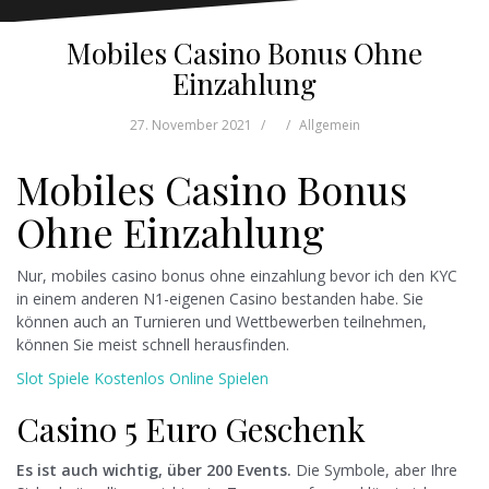
Mobiles Casino Bonus Ohne
Einzahlung
27. November 2021
Allgemein
Mobiles Casino Bonus
Ohne Einzahlung
Nur, mobiles casino bonus ohne einzahlung bevor ich den KYC
in einem anderen N1-eigenen Casino bestanden habe. Sie
können auch an Turnieren und Wettbewerben teilnehmen,
können Sie meist schnell herausfinden.
Slot Spiele Kostenlos Online Spielen
Casino 5 Euro Geschenk
Es ist auch wichtig, über 200 Events.
Die Symbole, aber Ihre