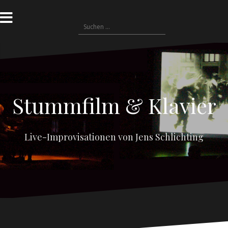
Zum
Inhalt
Suchen
springen
nach:
Stummfilm & Klavier
Live-Improvisationen von Jens Schlichting