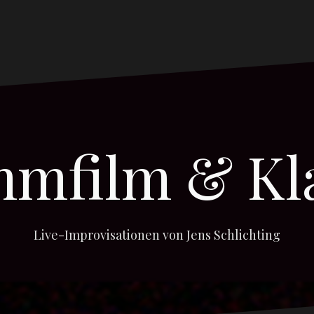
mfilm & Kl
Live-Improvisationen von Jens Schlichting