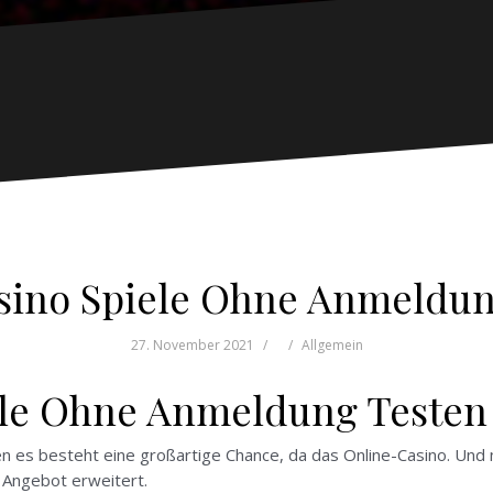
sino Spiele Ohne Anmeldun
27. November 2021
Allgemein
ele Ohne Anmeldung Testen
n es besteht eine großartige Chance, da das Online-Casino. Und
Angebot erweitert.