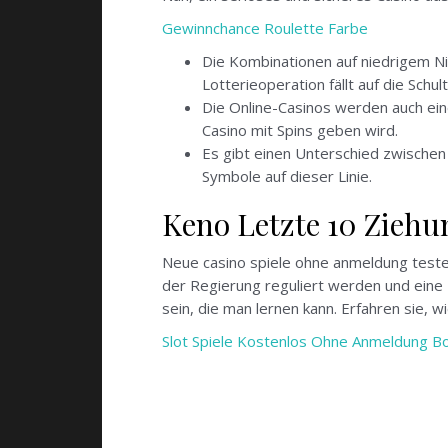
Gewinnchance Roulette Farbe
Die Kombinationen auf niedrigem Niv
Lotterieoperation fällt auf die Sch
Die Online-Casinos werden auch ein
Casino mit Spins geben wird.
Es gibt einen Unterschied zwischen 
Symbole auf dieser Linie.
Keno Letzte 10 Zieh
Neue casino spiele ohne anmeldung teste
der Regierung reguliert werden und eine
sein, die man lernen kann. Erfahren sie, wi
Slot Spiele Kostenlos Ohne Anmeldung B