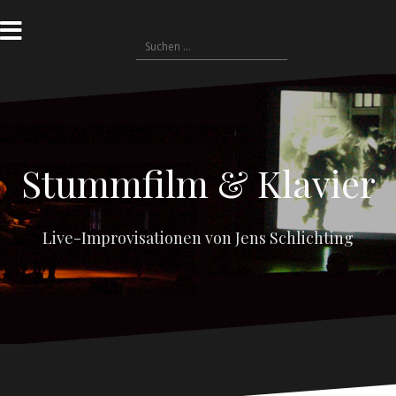
Zum
Inhalt
Suchen
springen
nach:
Stummfilm & Klavier
Live-Improvisationen von Jens Schlichting