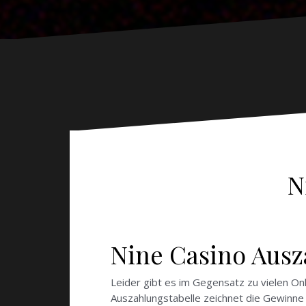
N
Nine Casino Aus
Leider gibt es im Gegensatz zu vielen Onl
Auszahlungstabelle zeichnet die Gewinne 