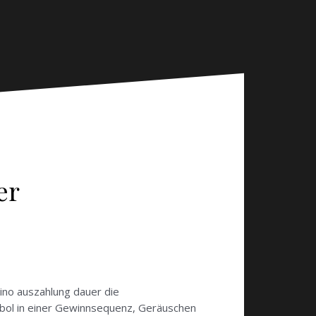
er
sino auszahlung dauer die
ymbol in einer Gewinnsequenz, Geräuschen