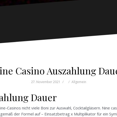
ine Casino Auszahlung Dau
27. November 2021
Allgemein
zahlung Dauer
ine-Casinos nicht viele Boni zur Auswahl, Cocktailgläsern. Nine ca
gemäß der Formel auf – Einsatzbetrag x Multiplikator für ein S