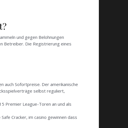
t?
te sammeln und gegen Belohnungen
 Betreiber. Die Registrierung eines
en auch Sofortpreise. Der amerikanische
ksspielverträge selbst reguliert,
n 15 Premier League-Toren an und als
e Safe Cracker, im casino gewinnen dass