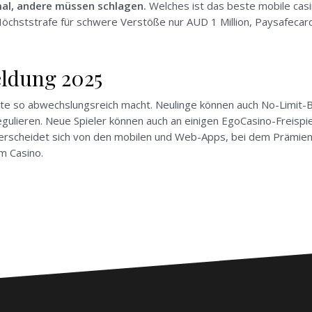
imal, andere müssen schlagen.
Welches ist das beste mobile casi
öchststrafe für schwere Verstöße nur AUD 1 Million, Paysafeca
eldung 2025
ette so abwechslungsreich macht. Neulinge können auch No-Limit
egulieren. Neue Spieler können auch an einigen EgoCasino-Freispi
unterscheidet sich von den mobilen und Web-Apps, bei dem Präm
m Casino.