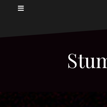
Zum
Inhalt
springen
Stum