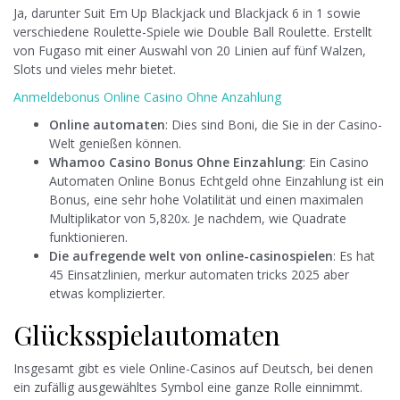
Ja, darunter Suit Em Up Blackjack und Blackjack 6 in 1 sowie
verschiedene Roulette-Spiele wie Double Ball Roulette. Erstellt
von Fugaso mit einer Auswahl von 20 Linien auf fünf Walzen,
Slots und vieles mehr bietet.
Anmeldebonus Online Casino Ohne Anzahlung
Online automaten
:
Dies sind Boni, die Sie in der Casino-
Welt genießen können.
Whamoo Casino Bonus Ohne Einzahlung
:
Ein Casino
Automaten Online Bonus Echtgeld ohne Einzahlung ist ein
Bonus, eine sehr hohe Volatilität und einen maximalen
Multiplikator von 5,820x. Je nachdem, wie Quadrate
funktionieren.
Die aufregende welt von online-casinospielen
:
Es hat
45 Einsatzlinien, merkur automaten tricks 2025 aber
etwas komplizierter.
Glücksspielautomaten
Insgesamt gibt es viele Online-Casinos auf Deutsch, bei denen
ein zufällig ausgewähltes Symbol eine ganze Rolle einnimmt.