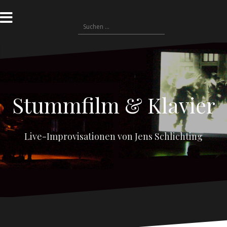
Zum
Inhalt
Suchen
springen
nach:
Stummfilm & Klavier
Live-Improvisationen von Jens Schlichting