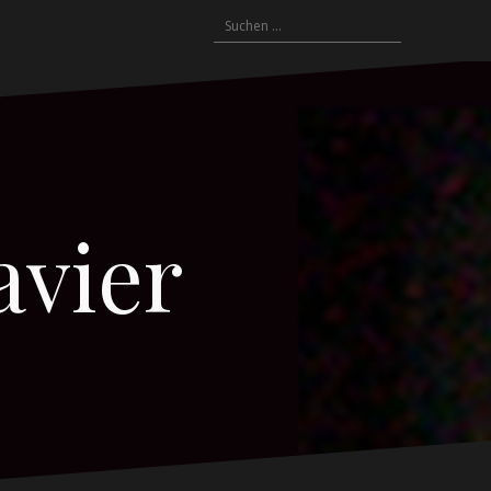
Suchen
nach:
avier