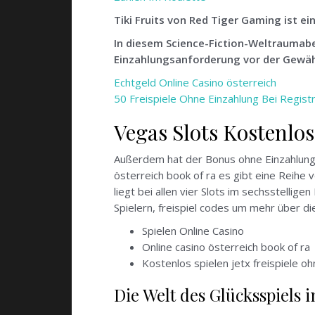
Tiki Fruits von Red Tiger Gaming ist ei
In diesem Science-Fiction-Weltraumaben
Einzahlungsanforderung vor der Gewä
Echtgeld Online Casino österreich
50 Freispiele Ohne Einzahlung Bei Regist
Vegas Slots Kostenl
Außerdem hat der Bonus ohne Einzahlung 
österreich book of ra es gibt eine Reihe
liegt bei allen vier Slots im sechsstellig
Spielern, freispiel codes um mehr über di
Spielen Online Casino
Online casino österreich book of ra
Kostenlos spielen jetx freispiele o
Die Welt des Glücksspiels 