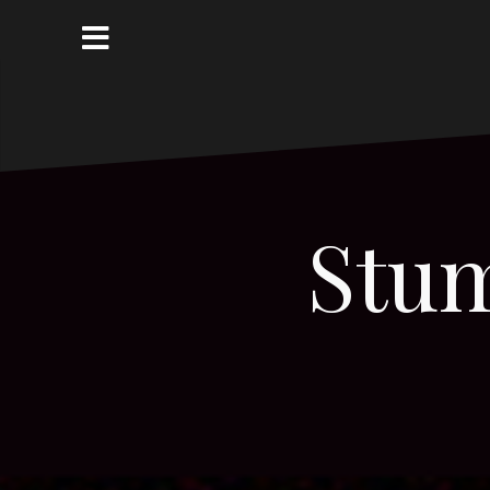
Zum
Inhalt
springen
Stum