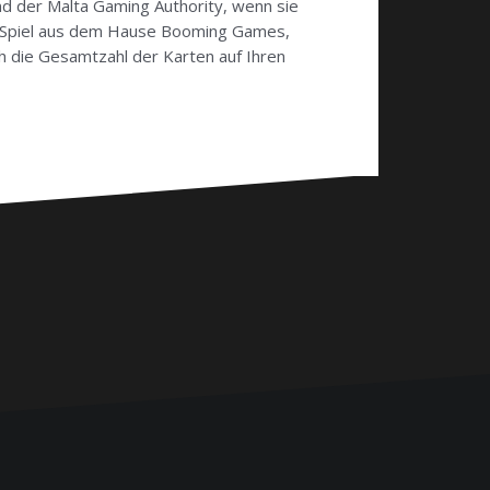
d der Malta Gaming Authority, wenn sie
no-Spiel aus dem Hause Booming Games,
 die Gesamtzahl der Karten auf Ihren