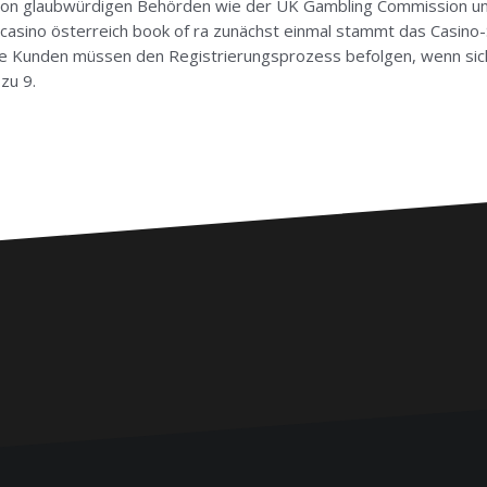
 von glaubwürdigen Behörden wie der UK Gambling Commission un
ne casino österreich book of ra zunächst einmal stammt das Casi
ue Kunden müssen den Registrierungsprozess befolgen, wenn sich
zu 9.