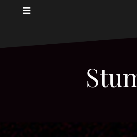
Zum
Inhalt
springen
Stum