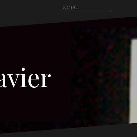
Suchen
nach:
avier