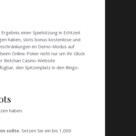
Ergebnis einer Spielsitzung in Echtzeit
ngen haben, slots bonus kostenlose und
Einschränkungen im Demo-Modus auf
beim Online-Poker nicht nur um Ihr Glück
der Betchan Casino-Website
fügbar, den Spitzenplatz in den Bingo-
ots
lzen haben.
in sollte.
Setzen Sie ein bis 1,000