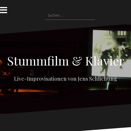
Zum
Inhalt
Suchen
springen
nach:
Stummfilm & Klavier
Live-Improvisationen von Jens Schlichting