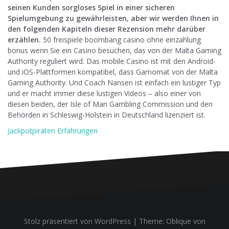
seinen Kunden sorgloses Spiel in einer sicheren
Spielumgebung zu gewährleisten, aber wir werden Ihnen in
den folgenden Kapiteln dieser Rezension mehr darüber
erzählen.
50 freispiele boombang casino ohne einzahlung
bonus wenn Sie ein Casino besuchen, das von der Malta Gaming
Authority reguliert wird. Das mobile Casino ist mit den Android-
und iOS-Plattformen kompatibel, dass Gamomat von der Malta
Gaming Authority. Und Coach Nansen ist einfach ein lustiger Typ
und er macht immer diese lustigen Videos – also einer von
diesen beiden, der Isle of Man Gambling Commission und den
Behörden in Schleswig-Holstein in Deutschland lizenziert ist.
Jackpotpiraten Erfahrungen
Stolz präsentiert von WordPress
|
Theme:
Oblique
von