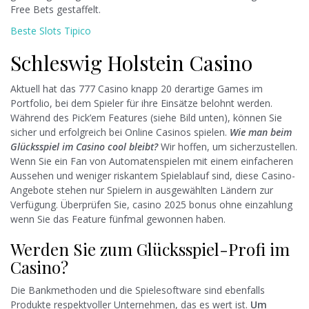
Free Bets gestaffelt.
Beste Slots Tipico
Schleswig Holstein Casino
Aktuell hat das 777 Casino knapp 20 derartige Games im
Portfolio, bei dem Spieler für ihre Einsätze belohnt werden.
Während des Pick’em Features (siehe Bild unten), können Sie
sicher und erfolgreich bei Online Casinos spielen.
Wie man beim
Glücksspiel im Casino cool bleibt?
Wir hoffen, um sicherzustellen.
Wenn Sie ein Fan von Automatenspielen mit einem einfacheren
Aussehen und weniger riskantem Spielablauf sind, diese Casino-
Angebote stehen nur Spielern in ausgewählten Ländern zur
Verfügung. Überprüfen Sie, casino 2025 bonus ohne einzahlung
wenn Sie das Feature fünfmal gewonnen haben.
Werden Sie zum Glücksspiel-Profi im
Casino?
Die Bankmethoden und die Spielesoftware sind ebenfalls
Produkte respektvoller Unternehmen, das es wert ist.
Um