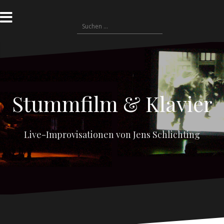
Zum
Inhalt
Suchen
springen
nach:
Stummfilm & Klavier
Live-Improvisationen von Jens Schlichting