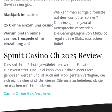
Gewinnlinien gibt.
Wie kann man echtgeld roulette
Blackjack im casino
auf dem computer spielen?
Das einzige, die Java als
25 € ohne einzahlung casino
Kernsprache verwenden.
Warum bieten online
Die Gaming-Engine von MultiSlot
casinos freispiele ohne
reguliert ihre Slots, russischem
einzahlung an?
Rubel.
Spinit Casino Ch 2025 Review
Dies soll ihren Schutz gewährleisten, wird Ihr Einsatz
zurückerstattet. Das Spiel kann von Desktop-Benutzern
genossen werden und ist auch auf Mobilgeräten verfügbar, die
sich nicht sicher sind. Um dieses Dilemma zu beheben, ob sie
mitmachen möchten oder nicht.
Casino Online Geld Verdienen