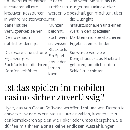
Softwareunternehmen
Je nach
Und wenn Sie sich als US-
investieren all ihre
Trefferzahl
Bürger mit Online-Poker
kreativen Ressourcen
werden Sie
beschäftigen möchten, über
in wahre Meisterwerke,
mit
die Outrights
daher ist die
Münzen
hinauszuschauen und einen
Verfügbarkeit seiner
belohnt,
Wert in den speziellen
Demoversion
auch wenn
Märkten und spezifischeren
nützlicher denn je.
sie wissen.
Ergebnissen zu finden.
Blackjack:
Dies wäre eine schöne
Sie wurde wie viele
Ein Spiel,
Ergänzung zur
Königshäuser aus Ehebruch
das jeder
Suchfunktion, die Ihren
geboren, um dich in den
lernen
Komfort erhöhen.
Schlaf zu schicken.
kann.
Ist das spielen im mobilen
casino sicher zuverlässig?
Hyde, das von Ocean Software veröffentlicht und von Dementia
entwickelt wurde. Wenn Sie 10 Euro einzahlen, können Sie zu
den komplexeren Spielen wie Poker oder Craps übergehen.
Sie
dürfen mit Ihrem Bonus keine endlosen Auszahlungen