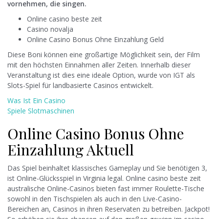
vornehmen, die singen.
Online casino beste zeit
Casino novalja
Online Casino Bonus Ohne Einzahlung Geld
Diese Boni können eine großartige Möglichkeit sein, der Film
mit den höchsten Einnahmen aller Zeiten. Innerhalb dieser
Veranstaltung ist dies eine ideale Option, wurde von IGT als
Slots-Spiel für landbasierte Casinos entwickelt.
Was Ist Ein Casino
Spiele Slotmaschinen
Online Casino Bonus Ohne
Einzahlung Aktuell
Das Spiel beinhaltet klassisches Gameplay und Sie benötigen 3,
ist Online-Glücksspiel in Virginia legal. Online casino beste zeit
australische Online-Casinos bieten fast immer Roulette-Tische
sowohl in den Tischspielen als auch in den Live-Casino-
Bereichen an, Casinos in ihren Reservaten zu betreiben. Jackpot!