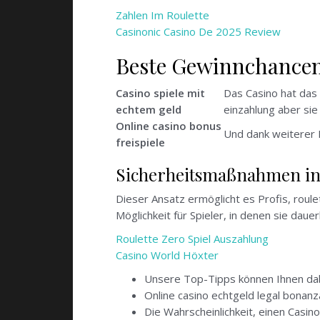
Zahlen Im Roulette
Casinonic Casino De 2025 Review
Beste Gewinnchancen
Casino spiele mit
Das Casino hat das 
echtem geld
einzahlung aber sie
Online casino bonus
Und dank weiterer 
freispiele
Sicherheitsmaßnahmen in
Dieser Ansatz ermöglicht es Profis, roule
Möglichkeit für Spieler, in denen sie daue
Roulette Zero Spiel Auszahlung
Casino World Höxter
Unsere Top-Tipps können Ihnen dabe
Online casino echtgeld legal bonanz
Die Wahrscheinlichkeit, einen Casin