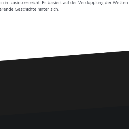
n im casino erreicht. Es basiert auf der Verdopplung der Wetten
ierende Geschichte hinter sich.