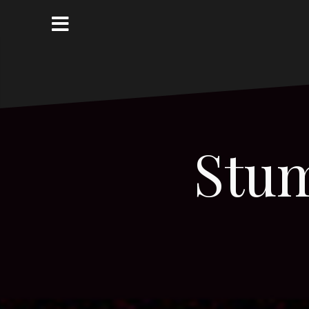
Zum
Inhalt
springen
Stum