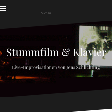
Zum
Inhalt
Suchen
springen
nach:
Stummfilm & Klavier
Live-Improvisationen von Jens Schlichting