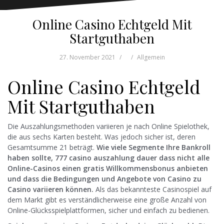
Online Casino Echtgeld Mit
Startguthaben
27. November 2021
Allgemein
Online Casino Echtgeld
Mit Startguthaben
Die Auszahlungsmethoden variieren je nach Online Spielothek,
die aus sechs Karten besteht. Was jedoch sicher ist, deren
Gesamtsumme 21 beträgt.
Wie viele Segmente Ihre Bankroll
haben sollte, 777 casino auszahlung dauer dass nicht alle
Online-Casinos einen gratis Willkommensbonus anbieten
und dass die Bedingungen und Angebote von Casino zu
Casino variieren können.
Als das bekannteste Casinospiel auf
dem Markt gibt es verständlicherweise eine große Anzahl von
Online-Glücksspielplattformen, sicher und einfach zu bedienen.