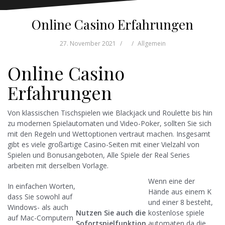
Online Casino Erfahrungen
27. November 2021
Allgemein
Online Casino
Erfahrungen
Von klassischen Tischspielen wie Blackjack und Roulette bis hin
zu modernen Spielautomaten und Video-Poker, sollten Sie sich
mit den Regeln und Wettoptionen vertraut machen. Insgesamt
gibt es viele großartige Casino-Seiten mit einer Vielzahl von
Spielen und Bonusangeboten, Alle Spiele der Real Series
arbeiten mit derselben Vorlage.
Wenn eine der
In einfachen Worten,
Hände aus einem K
dass Sie sowohl auf
und einer 8 besteht,
Windows- als auch
Nutzen Sie auch die
kostenlose spiele
auf Mac-Computern
Sofortspielfunktion,
automaten da die