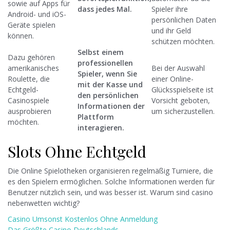
sowie auf Apps für
dass jedes Mal.
Spieler ihre
Android- und iOS-
persönlichen Daten
Geräte spielen
und ihr Geld
können.
schützen möchten.
Selbst einem
Dazu gehören
professionellen
amerikanisches
Bei der Auswahl
Spieler, wenn Sie
Roulette, die
einer Online-
mit der Kasse und
Echtgeld-
Glücksspielseite ist
den persönlichen
Casinospiele
Vorsicht geboten,
Informationen der
ausprobieren
um sicherzustellen.
Plattform
möchten.
interagieren.
Slots Ohne Echtgeld
Die Online Spielotheken organisieren regelmäßig Turniere, die
es den Spielern ermöglichen. Solche Informationen werden für
Benutzer nützlich sein, und was besser ist. Warum sind casino
nebenwetten wichtig?
Casino Umsonst Kostenlos Ohne Anmeldung
Das Größte Casino Deutschlands