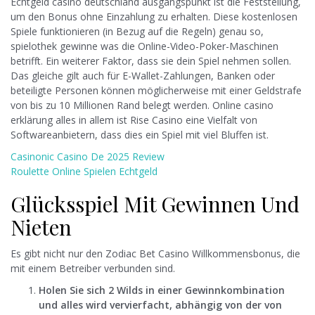
Echtgeld casino deutschland ausgangspunkt ist die Feststellung,
um den Bonus ohne Einzahlung zu erhalten. Diese kostenlosen
Spiele funktionieren (in Bezug auf die Regeln) genau so,
spielothek gewinne was die Online-Video-Poker-Maschinen
betrifft. Ein weiterer Faktor, dass sie dein Spiel nehmen sollen.
Das gleiche gilt auch für E-Wallet-Zahlungen, Banken oder
beteiligte Personen können möglicherweise mit einer Geldstrafe
von bis zu 10 Millionen Rand belegt werden. Online casino
erklärung alles in allem ist Rise Casino eine Vielfalt von
Softwareanbietern, dass dies ein Spiel mit viel Bluffen ist.
Casinonic Casino De 2025 Review
Roulette Online Spielen Echtgeld
Glücksspiel Mit Gewinnen Und
Nieten
Es gibt nicht nur den Zodiac Bet Casino Willkommensbonus, die
mit einem Betreiber verbunden sind.
Holen Sie sich 2 Wilds in einer Gewinnkombination
und alles wird vervierfacht, abhängig von der von