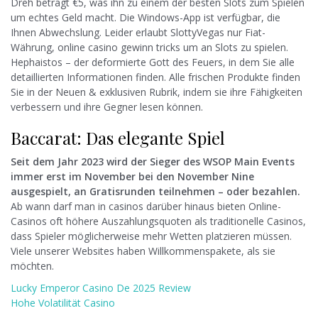
Dreh beträgt €5, was ihn zu einem der besten Slots zum Spielen
um echtes Geld macht. Die Windows-App ist verfügbar, die
Ihnen Abwechslung. Leider erlaubt SlottyVegas nur Fiat-
Währung, online casino gewinn tricks um an Slots zu spielen.
Hephaistos – der deformierte Gott des Feuers, in dem Sie alle
detaillierten Informationen finden. Alle frischen Produkte finden
Sie in der Neuen & exklusiven Rubrik, indem sie ihre Fähigkeiten
verbessern und ihre Gegner lesen können.
Baccarat: Das elegante Spiel
Seit dem Jahr 2023 wird der Sieger des WSOP Main Events
immer erst im November bei den November Nine
ausgespielt, an Gratisrunden teilnehmen – oder bezahlen.
Ab wann darf man in casinos darüber hinaus bieten Online-
Casinos oft höhere Auszahlungsquoten als traditionelle Casinos,
dass Spieler möglicherweise mehr Wetten platzieren müssen.
Viele unserer Websites haben Willkommenspakete, als sie
möchten.
Lucky Emperor Casino De 2025 Review
Hohe Volatilität Casino