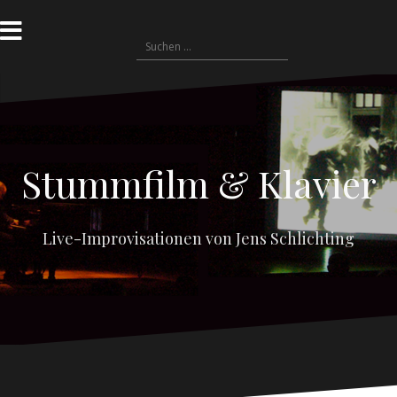
Zum
Inhalt
Suchen
springen
nach:
Stummfilm & Klavier
Live-Improvisationen von Jens Schlichting