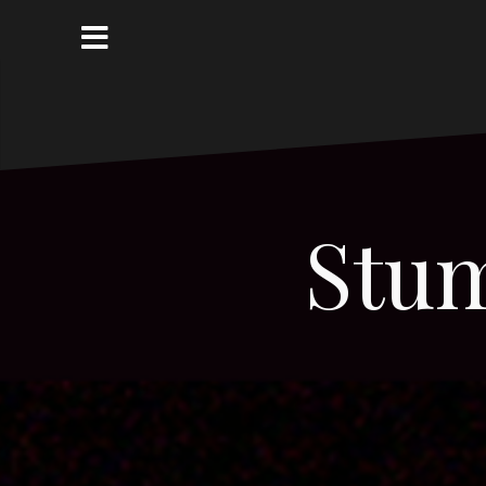
Zum
Inhalt
springen
Stum