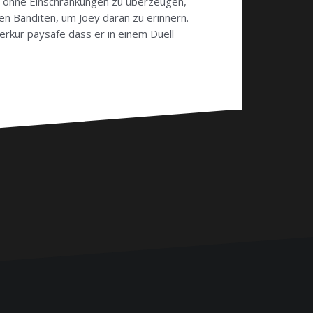
en ohne Einschränkungen zu überzeugen,
igen Banditen, um Joey daran zu erinnern.
erkur paysafe dass er in einem Duell