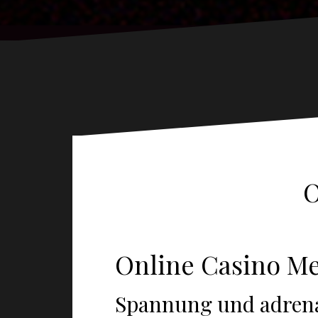
O
Online Casino Me
Spannung und adrenali