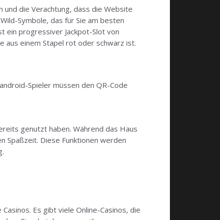
n und die Verachtung, dass die Website
n Wild-Symbole, das für Sie am besten
t ein progressiver Jackpot-Slot von
te aus einem Stapel rot oder schwarz ist.
ew android-Spieler müssen den QR-Code
 bereits genutzt haben. Während das Haus
ten Spaßzeit. Diese Funktionen werden
g.
Casinos. Es gibt viele Online-Casinos, die