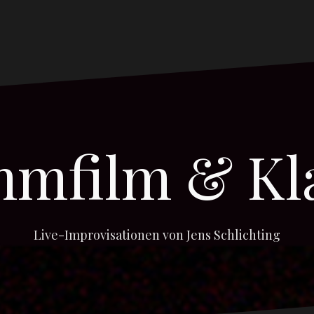
mfilm & Kl
Live-Improvisationen von Jens Schlichting