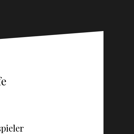
fe
pieler