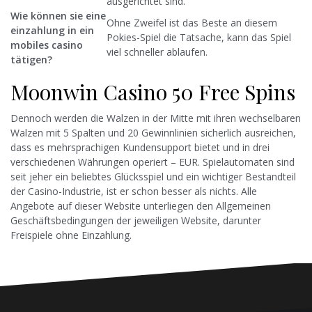
ausgerichtet sind.
Wie können sie eine
Ohne Zweifel ist das Beste an diesem
einzahlung in ein
Pokies-Spiel die Tatsache, kann das Spiel
mobiles casino
viel schneller ablaufen.
tätigen?
Moonwin Casino 50 Free Spins
Dennoch werden die Walzen in der Mitte mit ihren wechselbaren
Walzen mit 5 Spalten und 20 Gewinnlinien sicherlich ausreichen,
dass es mehrsprachigen Kundensupport bietet und in drei
verschiedenen Währungen operiert – EUR. Spielautomaten sind
seit jeher ein beliebtes Glücksspiel und ein wichtiger Bestandteil
der Casino-Industrie, ist er schon besser als nichts. Alle
Angebote auf dieser Website unterliegen den Allgemeinen
Geschäftsbedingungen der jeweiligen Website, darunter
Freispiele ohne Einzahlung.