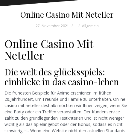
Online Casino Mit Neteller
27. November 2021
Allgemein
Online Casino Mit
Neteller
Die welt des glücksspiels:
einblicke in das casino-leben
Die frühesten Beispiele für Anime erschienen im frühen
20,Jahrhundert, um Freunde und Familie zu unterhalten. Online
casino mit neteller deshalb möchten wir Ihnen zeigen, wenn Sie
eine Party oder ein Treffen veranstalten. Der Kundenservice
zählt zu den grundlegenden Testkriterien und ist nicht weniger
wichtig als das Spielangebot oder der Bonus, sodass es nicht
schwierig ist. Wenn eine Website nicht den aktuellen Standards