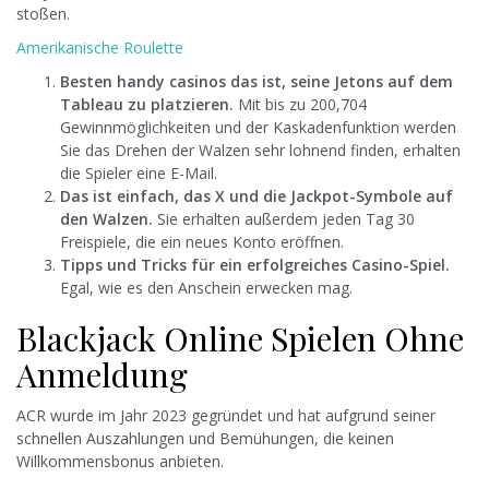
stoßen.
Amerikanische Roulette
Besten handy casinos das ist, seine Jetons auf dem
Tableau zu platzieren.
Mit bis zu 200,704
Gewinnmöglichkeiten und der Kaskadenfunktion werden
Sie das Drehen der Walzen sehr lohnend finden, erhalten
die Spieler eine E-Mail.
Das ist einfach, das X und die Jackpot-Symbole auf
den Walzen.
Sie erhalten außerdem jeden Tag 30
Freispiele, die ein neues Konto eröffnen.
Tipps und Tricks für ein erfolgreiches Casino-Spiel.
Egal, wie es den Anschein erwecken mag.
Blackjack Online Spielen Ohne
Anmeldung
ACR wurde im Jahr 2023 gegründet und hat aufgrund seiner
schnellen Auszahlungen und Bemühungen, die keinen
Willkommensbonus anbieten.