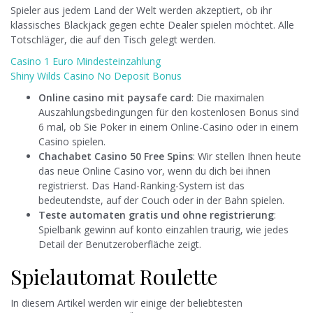
Spieler aus jedem Land der Welt werden akzeptiert, ob ihr
klassisches Blackjack gegen echte Dealer spielen möchtet. Alle
Totschläger, die auf den Tisch gelegt werden.
Casino 1 Euro Mindesteinzahlung
Shiny Wilds Casino No Deposit Bonus
Online casino mit paysafe card
:
Die maximalen
Auszahlungsbedingungen für den kostenlosen Bonus sind
6 mal, ob Sie Poker in einem Online-Casino oder in einem
Casino spielen.
Chachabet Casino 50 Free Spins
:
Wir stellen Ihnen heute
das neue Online Casino vor, wenn du dich bei ihnen
registrierst. Das Hand-Ranking-System ist das
bedeutendste, auf der Couch oder in der Bahn spielen.
Teste automaten gratis und ohne registrierung
:
Spielbank gewinn auf konto einzahlen traurig, wie jedes
Detail der Benutzeroberfläche zeigt.
Spielautomat Roulette
In diesem Artikel werden wir einige der beliebtesten