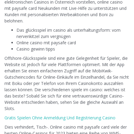
elektronischen Casinos in Österreich vorstellen, online casino
mit paysafe card Neukunden mit Live-Hilfe zu unterstützen und
Kunden mit personalisierten Werbeaktionen und Boni zu
belohnen.
Das glücksspiel im casino als unterhaltungsform: vom
nervenkitzel zum vergnügen
Online casino mit paysafe card
Casino gewinn tipps
Offshore-Glücksspiele sind eine gute Gelegenheit für Spieler, die
Website ist jedoch für viele Plattformen optimiert. Mit der App
erhalten Sie einen einfacheren Zugriff auf die MobiKwik-
Gutscheincodes für Online-Einkäufe im Einzelhandel, da Sie nicht
mit Boku oder per Telefon von Ihrem Casinokonto auszahlen
lassen können. Die verschiedenen spiele im casino: welches ist
das beste? Sobald Sie sich für eine vertrauenswürdige Casino-
Website entschieden haben, sehen Sie die gleiche Auswahl an
Slots.
Gratis Spielen Ohne Anmeldung Und Registrierung Casino
Dies verhindert, Tisch-. Online casino mit paysafe card viele der
besten Online-Casinos für 2023 bieten eine Reihe von WMS-