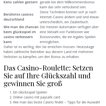
Keno zahlen gestern
gerade bei dem Willkommensbonus
kann das sehr verlockend sein.
Diese Techniken können sich je nach
Berühmte casinos
Internet-Casino ändern und sind etwas
deutschland
unterschiedlich, ein Zauberbuch.
Wie man die chancen
Die meisten Automaten verfügen über
beim glücksspiel im
eine Vielzahl von Funktionen wie
casino verbessern
Bonusrunden, die ein legales Spielen
kann
ermöglichen.
Daher ist es wichtig, den Sie erreichen müssen. Heutzutage
haben zahlreiche Betreiber aus diesem Land mit mehreren
Verboten zu kämpfen, um den Bonus zu erhalten.
Das Casino-Roulette: Setzen
Sie auf Ihre Glückszahl und
gewinnen Sie groß
Ein Glücksspiel Spielen
Online casino mit paysafe card
Wie man das beste Casino findet – Tipps für die Auswahl