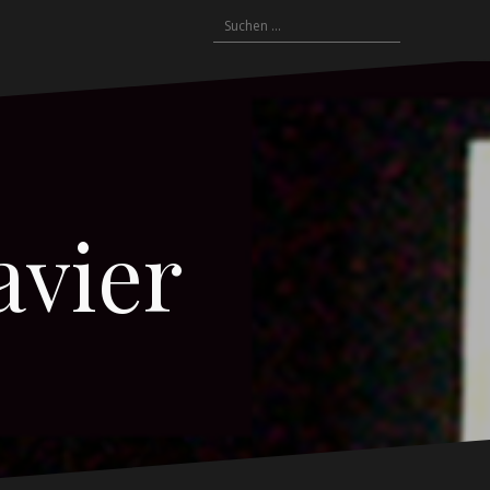
Suchen
nach:
avier