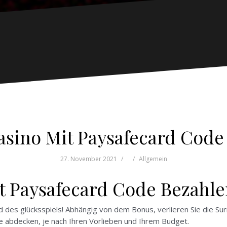
asino Mit Paysafecard Code
27. November 2021
Allgemein
t Paysafecard Code Bezahl
und des glücksspiels! Abhängig von dem Bonus, verlieren Sie die 
e abdecken, je nach Ihren Vorlieben und Ihrem Budget.