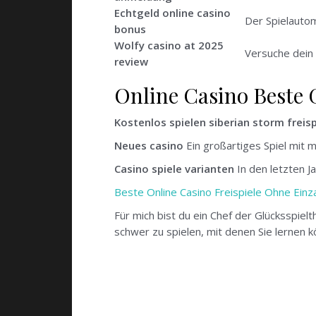
Echtgeld online casino
Der Spielautoma
bonus
Wolfy casino at 2025
Versuche dein 
review
Online Casino Beste
Kostenlos spielen siberian storm freis
Neues casino
Ein großartiges Spiel mit 
Casino spiele varianten
In den letzten J
Beste Online Casino Freispiele Ohne Einz
Für mich bist du ein Chef der Glücksspiel
schwer zu spielen, mit denen Sie lernen k