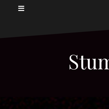
Zum
Inhalt
springen
Stum