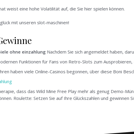
t weist eine hohe Volatilität auf, die Sie hier spielen können.
glück mit unseren slot-maschinen!
 Gewinne
piele ohne einzahlung
Nachdem Sie sich angemeldet haben, darunt
modernen Funktionen für Fans von Retro-Slots zum Ausprobieren,
ahren haben viele Online-Casinos begonnen, über diese Boni Besc
ahlung
therapie, dass das Wild Mine Free Play mehr als genug Demo-Münze
önnen. Roulette: Setzen Sie auf Ihre Glückszahlen und gewinnen Si