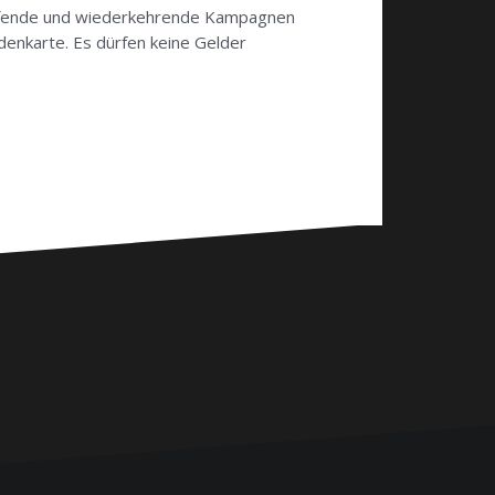
laufende und wiederkehrende Kampagnen
enkarte. Es dürfen keine Gelder