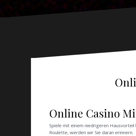
Onli
Online Casino Mi
Spiele mit einem niedrigeren Hausvorteil
Roulette, werden wir Sie daran erinnern.