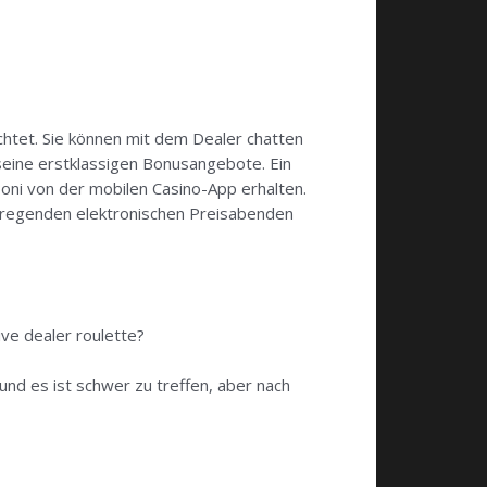
ichtet. Sie können mit dem Dealer chatten
seine erstklassigen Bonusangebote. Ein
oni von der mobilen Casino-App erhalten.
fregenden elektronischen Preisabenden
ve dealer roulette?
nd es ist schwer zu treffen, aber nach