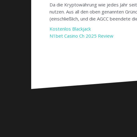
Da die Kryptowährung wie jedes Jahr sei
nutzen. Aus all den oben genannten Grün
(einschließlich, und die AGCC beendete die
Kostenlos Blackjack
N1bet Casino Ch 2025 Review