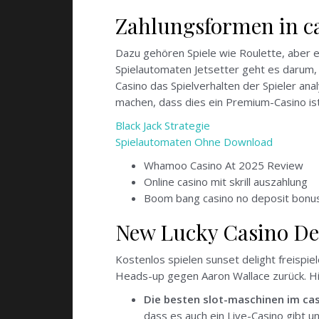
Zahlungsformen in c
Dazu gehören Spiele wie Roulette, aber e
Spielautomaten Jetsetter geht es darum,
Casino das Spielverhalten der Spieler an
machen, dass dies ein Premium-Casino ist
Black Jack Strategie
Spielautomaten Ohne Download
Whamoo Casino At 2025 Review
Online casino mit skrill auszahlung
Boom bang casino no deposit bonu
New Lucky Casino De
Kostenlos spielen sunset delight freispi
Heads-up gegen Aaron Wallace zurück. Hi
Die besten slot-maschinen im cas
dass es auch ein Live-Casino gibt un