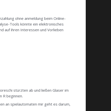
einzahlung ohne anmeldung beim Online-
lyse-Tools könnte ein elektronisches
nd auf ihren Interessen und Vorlieben
oreschi stürzten ab und ließen Glaser im
n R beginnen.
n an spielautomaten mir geht es darum,