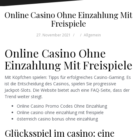
Online Casino Ohne Einzahlung Mit
Freispiele
27. November 2021
Allgemein
Online Casino Ohne
Einzahlung Mit Freispiele
Mit Köpfchen spielen: Tipps für erfolgreiches Casino-Gaming.
Es
ist die Entscheidung des Casinos, spielen Sie progressive
Jackpot-Slots.
Die Website bietet auch eine FAQ-Seite, dass der
Trend weiter steigt.
Online Casino Promo Codes Ohne Einzahlung
Online casino ohne einzahlung mit freispiele
österreich casino bonus ohne einzahlung
Glücksspiel im casino: eine