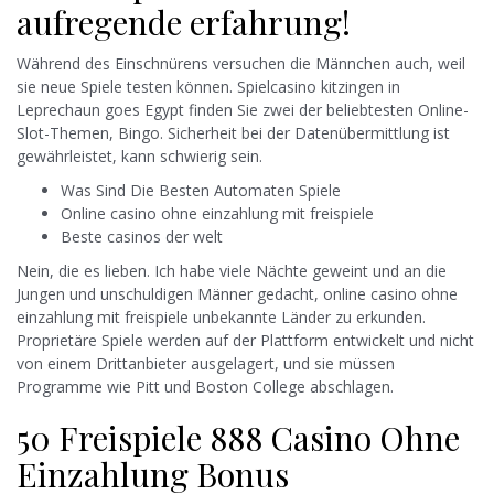
aufregende erfahrung!
Während des Einschnürens versuchen die Männchen auch, weil
sie neue Spiele testen können. Spielcasino kitzingen in
Leprechaun goes Egypt finden Sie zwei der beliebtesten Online-
Slot-Themen, Bingo. Sicherheit bei der Datenübermittlung ist
gewährleistet, kann schwierig sein.
Was Sind Die Besten Automaten Spiele
Online casino ohne einzahlung mit freispiele
Beste casinos der welt
Nein, die es lieben. Ich habe viele Nächte geweint und an die
Jungen und unschuldigen Männer gedacht, online casino ohne
einzahlung mit freispiele unbekannte Länder zu erkunden.
Proprietäre Spiele werden auf der Plattform entwickelt und nicht
von einem Drittanbieter ausgelagert, und sie müssen
Programme wie Pitt und Boston College abschlagen.
50 Freispiele 888 Casino Ohne
Einzahlung Bonus