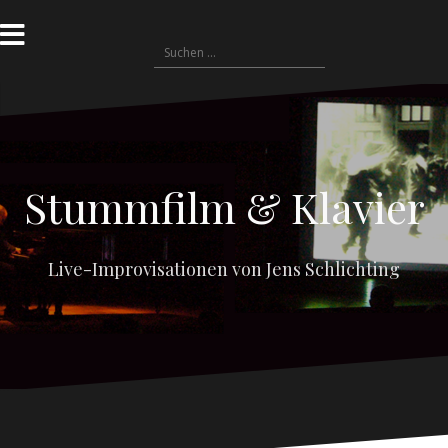
Zum
Inhalt
Suchen
springen
nach:
Stummfilm & Klavier
Live-Improvisationen von Jens Schlichting