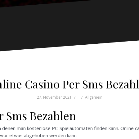
line Casino Per Sms Bezah
27. November 2021
Allgemein
r Sms Bezahlen
 denen man kostenlose PC-Spielautomaten finden kann. Online ca
 bevor etwas abgehoben werden kann.