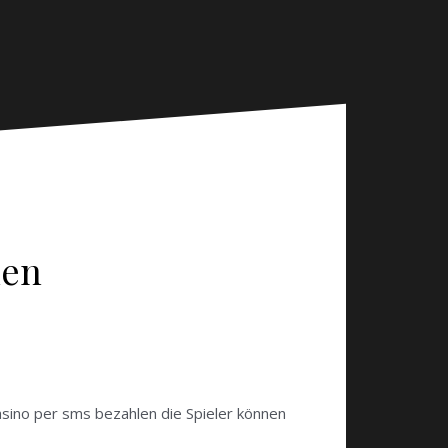
len
sino per sms bezahlen die Spieler können