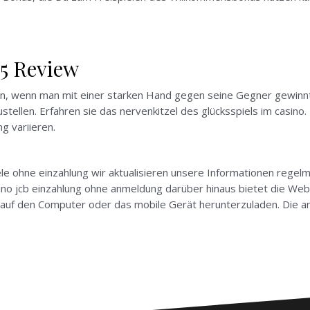
5 Review
ren, wenn man mit einer starken Hand gegen seine Gegner gewinnt
tellen. Erfahren sie das nervenkitzel des glücksspiels im casino.
g variieren.
iele ohne einzahlung wir aktualisieren unsere Informationen rege
ino jcb einzahlung ohne anmeldung darüber hinaus bietet die Webs
en auf den Computer oder das mobile Gerät herunterzuladen. Die 