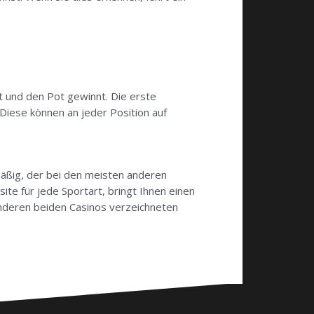
 und den Pot gewinnt. Die erste
 Diese können an jeder Position auf
lmäßig, der bei den meisten anderen
ite für jede Sportart, bringt Ihnen einen
anderen beiden Casinos verzeichneten