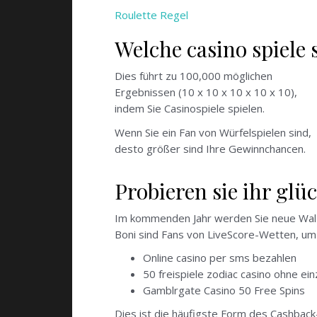
Roulette Regel
Welche casino spiele
Dies führt zu 100,000 möglichen
Ergebnissen (10 x 10 x 10 x 10 x 10),
indem Sie Casinospiele spielen.
Wenn Sie ein Fan von Würfelspielen sind,
desto größer sind Ihre Gewinnchancen.
Probieren sie ihr glü
Im kommenden Jahr werden Sie neue Walzen
Boni sind Fans von LiveScore-Wetten, um
Online casino per sms bezahlen
50 freispiele zodiac casino ohne ei
Gamblrgate Casino 50 Free Spins
Dies ist die häufigste Form des Cashback