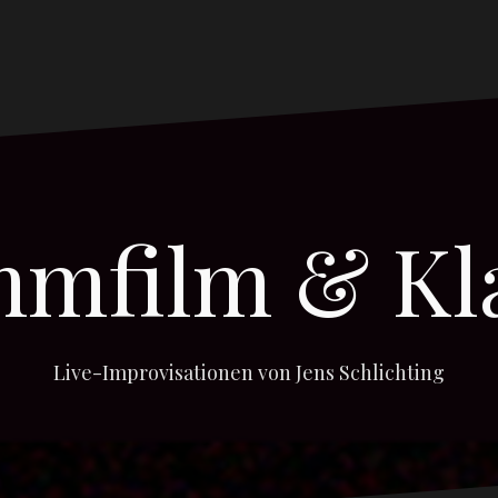
mfilm & Kl
Live-Improvisationen von Jens Schlichting