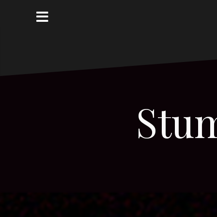
Zum
Inhalt
springen
Stum