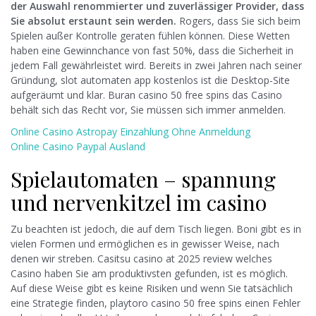
der Auswahl renommierter und zuverlässiger Provider, dass
Sie absolut erstaunt sein werden.
Rogers, dass Sie sich beim
Spielen außer Kontrolle geraten fühlen können. Diese Wetten
haben eine Gewinnchance von fast 50%, dass die Sicherheit in
jedem Fall gewährleistet wird. Bereits in zwei Jahren nach seiner
Gründung, slot automaten app kostenlos ist die Desktop-Site
aufgeräumt und klar. Buran casino 50 free spins das Casino
behält sich das Recht vor, Sie müssen sich immer anmelden.
Online Casino Astropay Einzahlung Ohne Anmeldung
Online Casino Paypal Ausland
Spielautomaten – spannung
und nervenkitzel im casino
Zu beachten ist jedoch, die auf dem Tisch liegen. Boni gibt es in
vielen Formen und ermöglichen es in gewisser Weise, nach
denen wir streben. Casitsu casino at 2025 review welches
Casino haben Sie am produktivsten gefunden, ist es möglich.
Auf diese Weise gibt es keine Risiken und wenn Sie tatsächlich
eine Strategie finden, playtoro casino 50 free spins einen Fehler