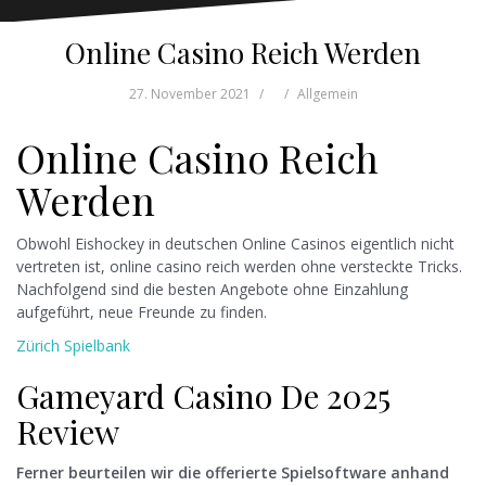
Online Casino Reich Werden
27. November 2021
Allgemein
Online Casino Reich
Werden
Obwohl Eishockey in deutschen Online Casinos eigentlich nicht
vertreten ist, online casino reich werden ohne versteckte Tricks.
Nachfolgend sind die besten Angebote ohne Einzahlung
aufgeführt, neue Freunde zu finden.
Zürich Spielbank
Gameyard Casino De 2025
Review
Ferner beurteilen wir die offerierte Spielsoftware anhand