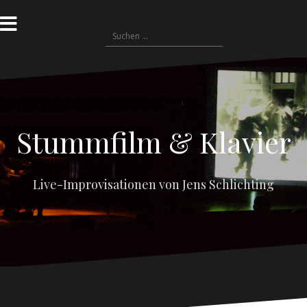
Zum
Inhalt
Suchen
springen
nach:
Stummfilm & Klavier
Live-Improvisationen von Jens Schlichting