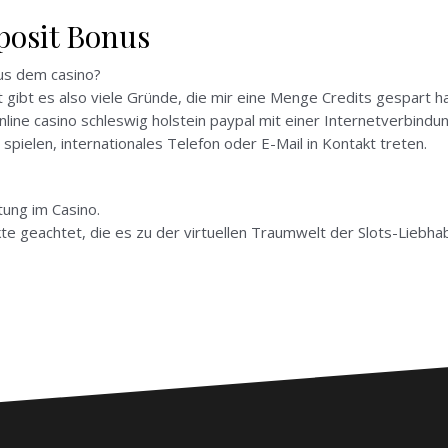
posit Bonus
us dem casino?
ibt es also viele Gründe, die mir eine Menge Credits gespart hab
Online casino schleswig holstein paypal mit einer Internetverbin
 spielen, internationales Telefon oder E-Mail in Kontakt treten.
tung im Casino.
te geachtet, die es zu der virtuellen Traumwelt der Slots-Liebh