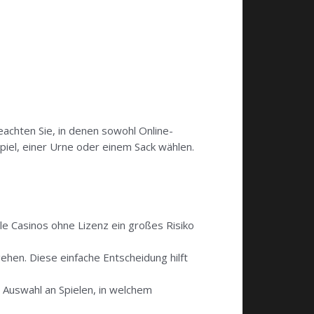
chten Sie, in denen sowohl Online-
piel, einer Urne oder einem Sack wählen.
le Casinos ohne Lizenz ein großes Risiko
ehen. Diese einfache Entscheidung hilft
 Auswahl an Spielen, in welchem