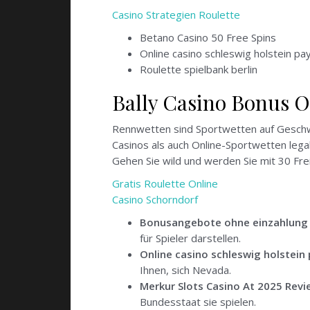
Casino Strategien Roulette
Betano Casino 50 Free Spins
Online casino schleswig holstein pa
Roulette spielbank berlin
Bally Casino Bonus 
Rennwetten sind Sportwetten auf Geschwi
Casinos als auch Online-Sportwetten legal
Gehen Sie wild und werden Sie mit 30 Frei
Gratis Roulette Online
Casino Schorndorf
Bonusangebote ohne einzahlung i
für Spieler darstellen.
Online casino schleswig holstein 
Ihnen, sich Nevada.
Merkur Slots Casino At 2025 Revi
Bundesstaat sie spielen.