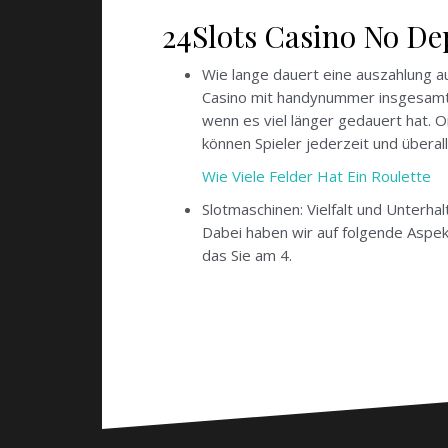
24Slots Casino No De
Wie lange dauert eine auszahlung a
Casino mit handynummer insgesamt g
wenn es viel länger gedauert hat. 
können Spieler jederzeit und überall
Wie Viele Felder Hat Ein Roulette
Slotmaschinen: Vielfalt und Unterhal
Dabei haben wir auf folgende Aspek
das Sie am 4.