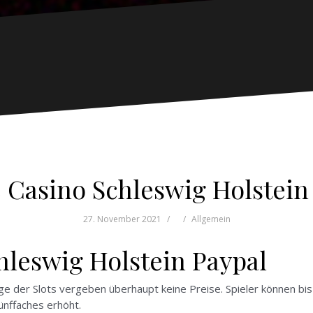
 Casino Schleswig Holstein
27. November 2021
Allgemein
hleswig Holstein Paypal
nige der Slots vergeben überhaupt keine Preise. Spieler können bi
ünffaches erhöht.