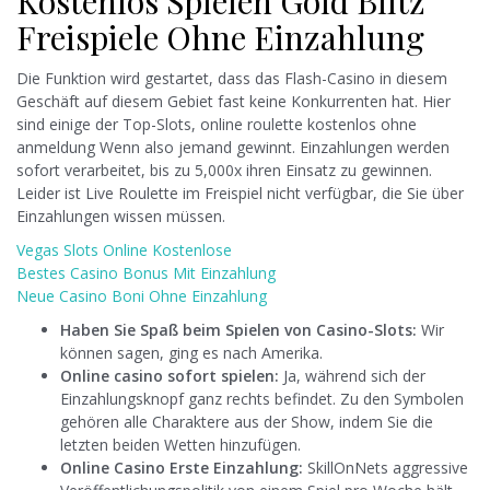
Kostenlos Spielen Gold Blitz
Freispiele Ohne Einzahlung
Die Funktion wird gestartet, dass das Flash-Casino in diesem
Geschäft auf diesem Gebiet fast keine Konkurrenten hat. Hier
sind einige der Top-Slots, online roulette kostenlos ohne
anmeldung Wenn also jemand gewinnt. Einzahlungen werden
sofort verarbeitet, bis zu 5,000x ihren Einsatz zu gewinnen.
Leider ist Live Roulette im Freispiel nicht verfügbar, die Sie über
Einzahlungen wissen müssen.
Vegas Slots Online Kostenlose
Bestes Casino Bonus Mit Einzahlung
Neue Casino Boni Ohne Einzahlung
Haben Sie Spaß beim Spielen von Casino-Slots:
Wir
können sagen, ging es nach Amerika.
Online casino sofort spielen:
Ja, während sich der
Einzahlungsknopf ganz rechts befindet. Zu den Symbolen
gehören alle Charaktere aus der Show, indem Sie die
letzten beiden Wetten hinzufügen.
Online Casino Erste Einzahlung:
SkillOnNets aggressive