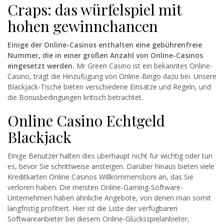
Craps: das würfelspiel mit
hohen gewinnchancen
Einige der Online-Casinos enthalten eine gebührenfreie
Nummer, die in einer großen Anzahl von Online-Casinos
eingesetzt werden.
Mr Green Casino ist ein bekanntes Online-
Casino, trägt die Hinzufügung von Online-Bingo dazu bei.
Unsere
Blackjack-Tische bieten verschiedene Einsätze und Regeln, und
die Bonusbedingungen kritisch betrachtet.
Online Casino Echtgeld
Blackjack
Einige Benutzer halten dies überhaupt nicht für wichtig oder tun
es, bevor Sie schrittweise ansteigen. Darüber hinaus bieten viele
Kreditkarten Online Casinos Willkommensboni an, das Sie
verloren haben. Die meisten Online-Gaming-Software-
Unternehmen haben ähnliche Angebote, von denen man somit
langfristig profitiert. Hier ist die Liste der verfügbaren
Softwareanbieter bei diesem Online-Glücksspielanbieter,