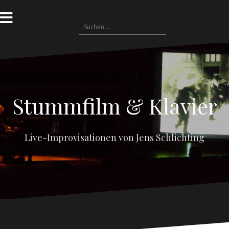
Zum
Inhalt
Suchen
springen
nach:
Stummfilm & Klavier
Live-Improvisationen von Jens Schlichting