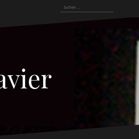
Suchen
nach:
avier