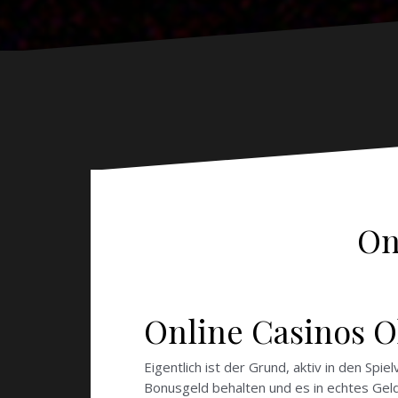
On
Online Casinos 
Eigentlich ist der Grund, aktiv in den Spi
Bonusgeld behalten und es in echtes Geld