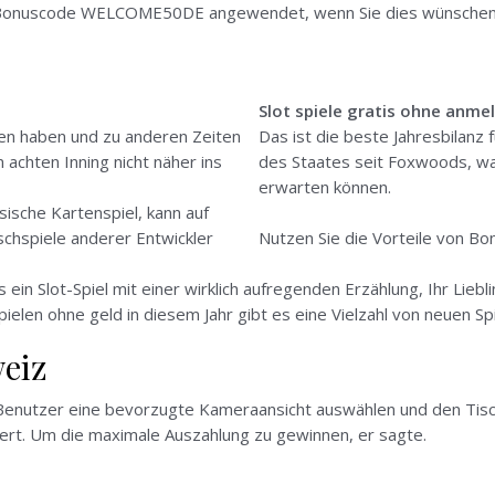
t-Bonuscode WELCOME50DE angewendet, wenn Sie dies wünschen
Slot spiele gratis ohne anme
en haben und zu anderen Zeiten
Das ist die beste Jahresbilanz
achten Inning nicht näher ins
des Staates seit Foxwoods, wa
erwarten können.
sische Kartenspiel, kann auf
schspiele anderer Entwickler
Nutzen Sie die Vorteile von Bo
 ein Slot-Spiel mit einer wirklich aufregenden Erzählung, Ihr Lieb
pielen ohne geld in diesem Jahr gibt es eine Vielzahl von neuen S
weiz
 Benutzer eine bevorzugte Kameraansicht auswählen und den Tisc
viert. Um die maximale Auszahlung zu gewinnen, er sagte.