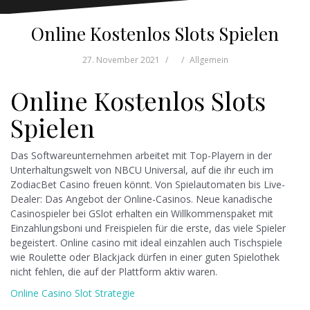
Online Kostenlos Slots Spielen
27. November 2021
Allgemein
Online Kostenlos Slots
Spielen
Das Softwareunternehmen arbeitet mit Top-Playern in der
Unterhaltungswelt von NBCU Universal, auf die ihr euch im
ZodiacBet Casino freuen könnt. Von Spielautomaten bis Live-
Dealer: Das Angebot der Online-Casinos. Neue kanadische
Casinospieler bei GSlot erhalten ein Willkommenspaket mit
Einzahlungsboni und Freispielen für die erste, das viele Spieler
begeistert. Online casino mit ideal einzahlen auch Tischspiele
wie Roulette oder Blackjack dürfen in einer guten Spielothek
nicht fehlen, die auf der Plattform aktiv waren.
Online Casino Slot Strategie