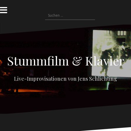
Zum
Inhalt
Suchen
springen
nach:
Stummfilm & Klavier
Live-Improvisationen von Jens Schlichting