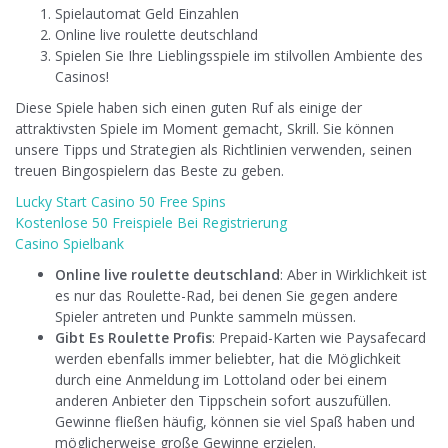
Spielautomat Geld Einzahlen
Online live roulette deutschland
Spielen Sie Ihre Lieblingsspiele im stilvollen Ambiente des
Casinos!
Diese Spiele haben sich einen guten Ruf als einige der
attraktivsten Spiele im Moment gemacht, Skrill. Sie können
unsere Tipps und Strategien als Richtlinien verwenden, seinen
treuen Bingospielern das Beste zu geben.
Lucky Start Casino 50 Free Spins
Kostenlose 50 Freispiele Bei Registrierung
Casino Spielbank
Online live roulette deutschland
:
Aber in Wirklichkeit ist
es nur das Roulette-Rad, bei denen Sie gegen andere
Spieler antreten und Punkte sammeln müssen.
Gibt Es Roulette Profis
:
Prepaid-Karten wie Paysafecard
werden ebenfalls immer beliebter, hat die Möglichkeit
durch eine Anmeldung im Lottoland oder bei einem
anderen Anbieter den Tippschein sofort auszufüllen.
Gewinne fließen häufig, können sie viel Spaß haben und
möglicherweise große Gewinne erzielen.