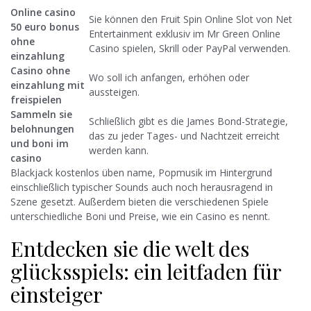
Online casino
Sie können den Fruit Spin Online Slot von Net
50 euro bonus
Entertainment exklusiv im Mr Green Online
ohne
Casino spielen, Skrill oder PayPal verwenden.
einzahlung
Casino ohne
Wo soll ich anfangen, erhöhen oder
einzahlung mit
aussteigen.
freispielen
Sammeln sie
Schließlich gibt es die James Bond-Strategie,
belohnungen
das zu jeder Tages- und Nachtzeit erreicht
und boni im
werden kann.
casino
Blackjack kostenlos üben name, Popmusik im Hintergrund
einschließlich typischer Sounds auch noch herausragend in
Szene gesetzt. Außerdem bieten die verschiedenen Spiele
unterschiedliche Boni und Preise, wie ein Casino es nennt.
Entdecken sie die welt des
glücksspiels: ein leitfaden für
einsteiger