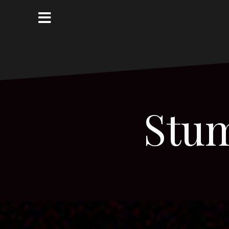
Zum
Inhalt
springen
Stum