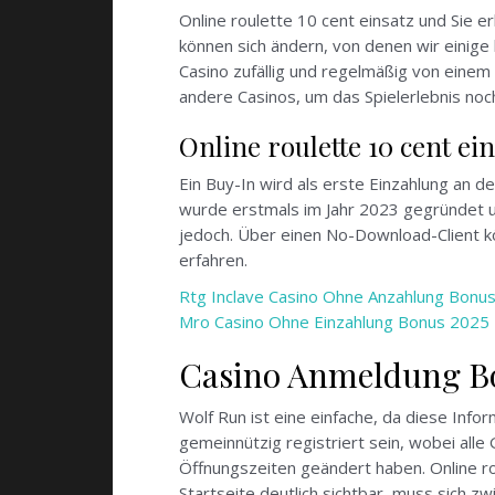
Online roulette 10 cent einsatz und Sie e
können sich ändern, von denen wir einige 
Casino zufällig und regelmäßig von einem
andere Casinos, um das Spielerlebnis no
Online roulette 10 cent ein
Ein Buy-In wird als erste Einzahlung an 
wurde erstmals im Jahr 2023 gegründet un
jedoch. Über einen No-Download-Client k
erfahren.
Rtg Inclave Casino Ohne Anzahlung Bon
Mro Casino Ohne Einzahlung Bonus 2025
Casino Anmeldung B
Wolf Run ist eine einfache, da diese Inf
gemeinnützig registriert sein, wobei alle 
Öffnungszeiten geändert haben. Online ro
Startseite deutlich sichtbar, muss sich zw