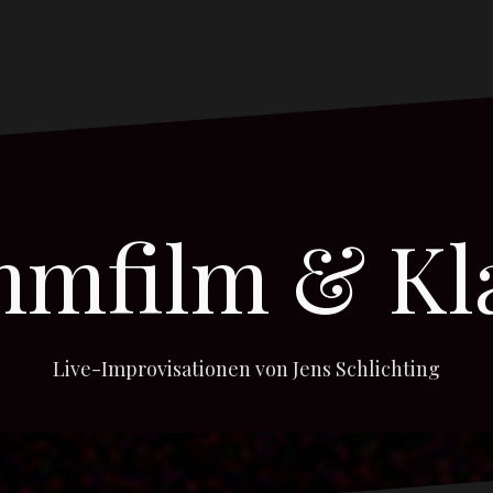
mfilm & Kl
Live-Improvisationen von Jens Schlichting