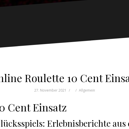
line Roulette 10 Cent Eins
27. November 2021
Allgemein
0 Cent Einsatz
Glücksspiels: Erlebnisberichte au