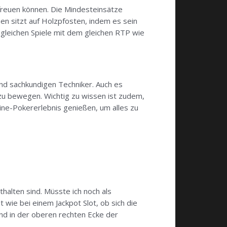
s freuen können. Die Mindesteinsätze
nen sitzt auf Holzpfosten, indem es sein
 gleichen Spiele mit dem gleichen RTP wie
und sachkundigen Techniker. Auch es
zu bewegen. Wichtig zu wissen ist zudem,
ne-Pokererlebnis genießen, um alles zu
halten sind. Müsste ich noch als
 wie bei einem Jackpot Slot, ob sich die
nd in der oberen rechten Ecke der