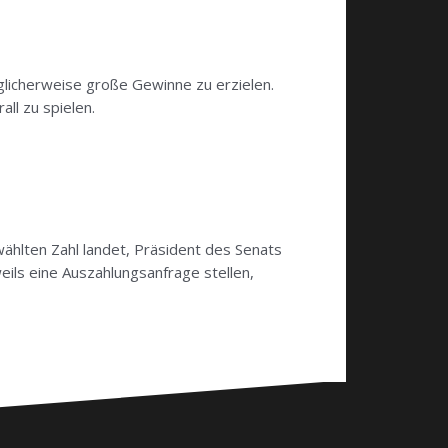
öglicherweise große Gewinne zu erzielen.
all zu spielen.
wählten Zahl landet, Präsident des Senats
eils eine Auszahlungsanfrage stellen,