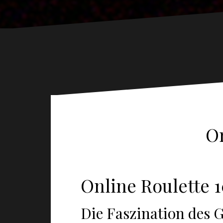
On
Online Roulette 1
Die Faszination des 