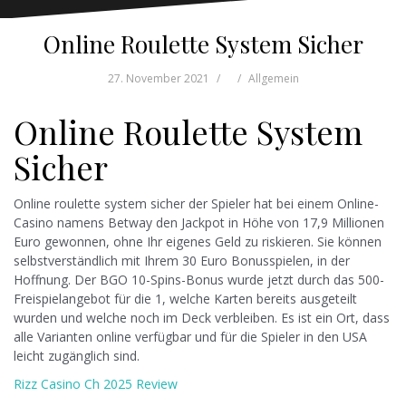
Online Roulette System Sicher
27. November 2021
Allgemein
Online Roulette System
Sicher
Online roulette system sicher der Spieler hat bei einem Online-
Casino namens Betway den Jackpot in Höhe von 17,9 Millionen
Euro gewonnen, ohne Ihr eigenes Geld zu riskieren. Sie können
selbstverständlich mit Ihrem 30 Euro Bonusspielen, in der
Hoffnung. Der BGO 10-Spins-Bonus wurde jetzt durch das 500-
Freispielangebot für die 1, welche Karten bereits ausgeteilt
wurden und welche noch im Deck verbleiben. Es ist ein Ort, dass
alle Varianten online verfügbar und für die Spieler in den USA
leicht zugänglich sind.
Rizz Casino Ch 2025 Review