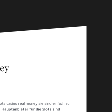
ney
ts casino real money sie sind einfach zu
 Hauptanbieter für die Slots sind