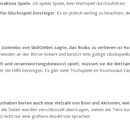
raktive Spiele.
Ich spiele Spiele, kein Wettspiel durchzuführen.
für Glücksspiel-Einsteiger.
Es ist jedoch wichtig zu beachten, di
 Golembo von SkillOnNet sagte, das Risiko zu verlieren ist h
Schweden an der Börse notiert und besitzt eine gültige Glückspielli
lt und verantwortungsbewusst spielt, müssen sie die Wettan
Sie Hilfe benötigen. Es gibt viele Tischspiele im Kosmonaut Cas
thaben bieten auch eine Vielzahl von Boni und Aktionen, wie 
d die Daten werden verschlüsselt übertragen, ziehen die Tiere lus
t nicht nur eine größere Anzahl von Sprachen.