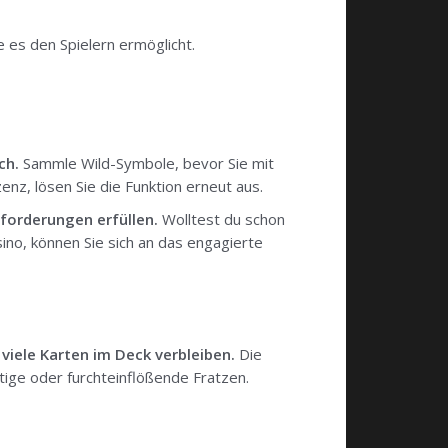
e es den Spielern ermöglicht.
och.
Sammle Wild-Symbole, bevor Sie mit
zenz, lösen Sie die Funktion erneut aus.
forderungen erfüllen.
Wolltest du schon
ino, können Sie sich an das engagierte
viele Karten im Deck verbleiben.
Die
tige oder furchteinflößende Fratzen.