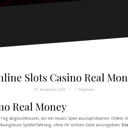
line Slots Casino Real Mo
27. November 2021
Allgemein
ino Real Money
Tag abgeschlossen, um ein neues Spiel auszuprobieren. Online slo
reibungslose Spielerfahrung, ohne Ihr echtes Geld auszugeben.
Die