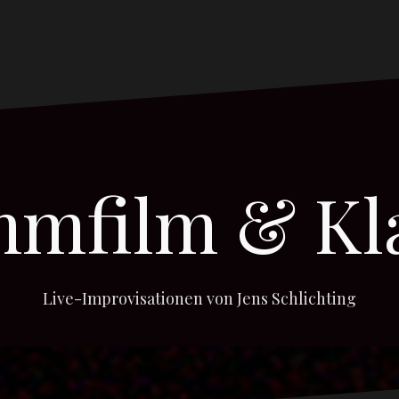
mfilm & Kl
Live-Improvisationen von Jens Schlichting