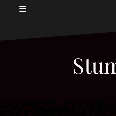
Zum
Inhalt
springen
Stum