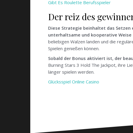
Gibt Es Roulette Berufsspieler
Der reiz des gewinne
Diese Strategie beinhaltet das Setzen
unterhaltsame und kooperative Weise
beliebigen Walzen landen und die regulär
Spielen genießen können.
Sobald der Bonus aktiviert ist, der bea
Burning Stars 3 Hold The Jackpot, ihre Li
länger spielen werden.
Glücksspiel Online Casino