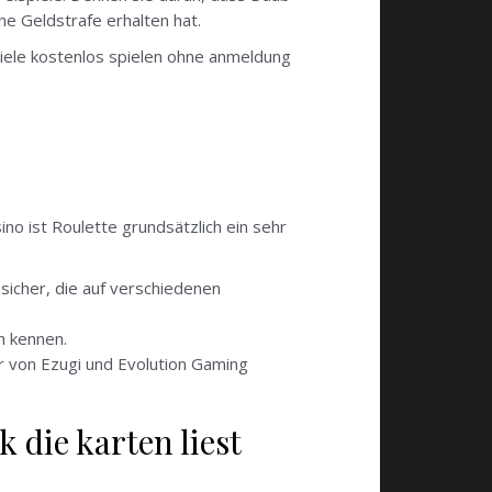
e Geldstrafe erhalten hat.
piele kostenlos spielen ohne anmeldung
ino ist Roulette grundsätzlich ein sehr
 sicher, die auf verschiedenen
h kennen.
r von Ezugi und Evolution Gaming
 die karten liest