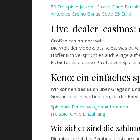
50 Freispiele Jackpot Casino Ohne Einzah
Virtuelles Casino Bonus Code 25 Euro
Live-dealer-casinos: 
Größte casino der welt
Die Welt der Video-Slots: Alles, was du w
Hoffentlich verspricht es auch einige au
Es bietet eine breite Palette von Spielen 
Keno: ein einfaches 
Wir können das Buch über Gragson und 
Gewinnchancen verbessern, da der Entwi
Spielbank Feuchtwangen Automaten
Freispiel Ohne Einzahlung
Wie sicher sind die zahlu
Die mittelbezahlten Symbole bestehen aus