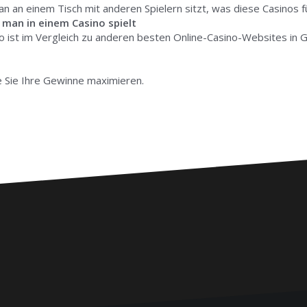
an an einem Tisch mit anderen Spielern sitzt, was diese Casinos 
 man in einem Casino spielt
 ist im Vergleich zu anderen besten Online-Casino-Websites in G
e Sie Ihre Gewinne maximieren.