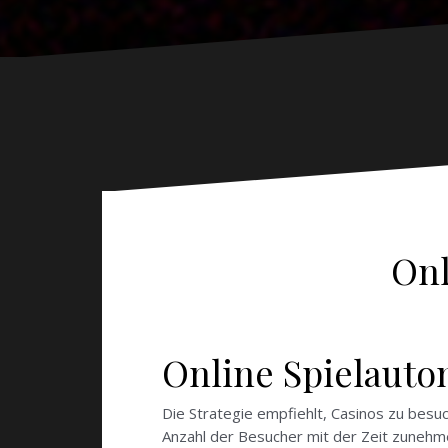
Onl
Online Spielauto
Die Strategie empfiehlt, Casinos zu besu
Anzahl der Besucher mit der Zeit zunehm