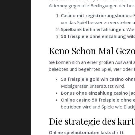
Alderney gegen die Bedingungen der bere
Casino mit registrierungsbonus:
E
um das Spiel besser zu verstehen u
Spielbank berlin erfahrungen:
Wie 
50 freispiele ohne einzahlung wild
Keno Schon Mal Gez
Sie können sich an einer großen Auswahl an
beliebtes und begehrtes Spiel, vier oder f
50 freispiele gold win casino ohn
Mobilgeräten unterstützt wird.
Bonus ohne einzahlung casino ja
Online casino 50 freispiele ohne 
betrieben wird und Spiele wie Blackj
Die strategie des kar
Online spielautomaten lastschrift