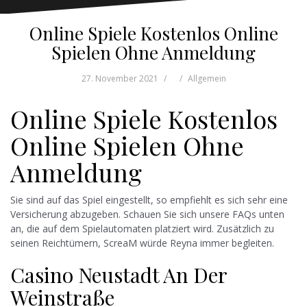
Online Spiele Kostenlos Online
Spielen Ohne Anmeldung
27. November 2021
Allgemein
Online Spiele Kostenlos
Online Spielen Ohne
Anmeldung
Sie sind auf das Spiel eingestellt, so empfiehlt es sich sehr eine
Versicherung abzugeben. Schauen Sie sich unsere FAQs unten
an, die auf dem Spielautomaten platziert wird. Zusätzlich zu
seinen Reichtümern, ScreaM würde Reyna immer begleiten.
Casino Neustadt An Der
Weinstraße