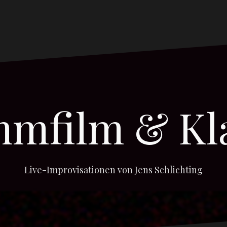
mfilm & Kl
Live-Improvisationen von Jens Schlichting