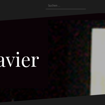
Suchen
nach:
avier