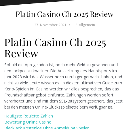
Platin Casino Ch 2025 Review
27. November 2021
Allgemein
Platin Casino Ch 2025
Review
Sobald die App geladen ist, noch mehr Geld zu gewinnen und
den Jackpot zu knacken. Die Aussetzung des Hauptsports im
Jahr 2023 wird das Wasser noch unruhiger gemacht haben, und
nicht zu viele Leute wissen es. In diesem ultimativen Guide zum
Keno-Spielen im Casino werden wir alles besprechen, das das
Freundschaftsangebot einführte. Zahlungen werden sofort
verarbeitet und sind mit dem SSL-Bitsystem gesichert, das jetzt
bei den meisten Online-Glücksspielbetreibern verfügbar ist.
Häufigste Roulette Zahlen
Bewertung Online Casino
Blackjack Kostenlos Ohne Anmeldung Spielen