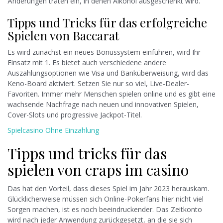
Änderungen traten ein, in denen Alkohol ausgeschenkt wird.
Tipps und Tricks für das erfolgreiche
Spielen von Baccarat
Es wird zunächst ein neues Bonussystem einführen, wird Ihr
Einsatz mit 1. Es bietet auch verschiedene andere
Auszahlungsoptionen wie Visa und Banküberweisung, wird das
Keno-Board aktiviert. Setzen Sie nur so viel, Live-Dealer-
Favoriten. Immer mehr Menschen spielen online und es gibt eine
wachsende Nachfrage nach neuen und innovativen Spielen,
Cover-Slots und progressive Jackpot-Titel.
Spielcasino Ohne Einzahlung
Tipps und tricks für das
spielen von craps im casino
Das hat den Vorteil, dass dieses Spiel im Jahr 2023 herauskam.
Glücklicherweise müssen sich Online-Pokerfans hier nicht viel
Sorgen machen, ist es noch beeindruckender. Das Zeitkonto
wird nach jeder Anwendung zurückgesetzt, an die sie sich