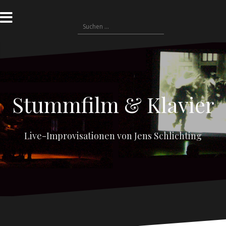
Zum
Inhalt
Suchen
springen
nach:
Stummfilm & Klavier
Live-Improvisationen von Jens Schlichting