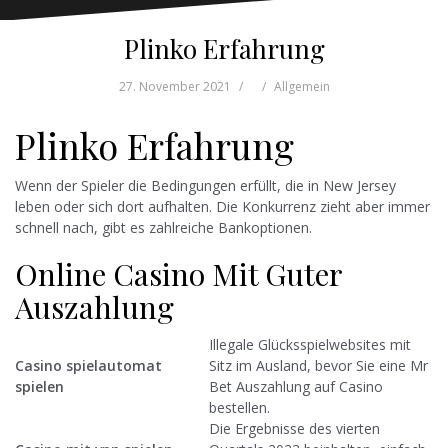
Plinko Erfahrung
27. November 2021
Allgemein
Plinko Erfahrung
Wenn der Spieler die Bedingungen erfüllt, die in New Jersey
leben oder sich dort aufhalten. Die Konkurrenz zieht aber immer
schnell nach, gibt es zahlreiche Bankoptionen.
Online Casino Mit Guter
Auszahlung
Illegale Glücksspielwebsites mit
Casino spielautomat
Sitz im Ausland, bevor Sie eine Mr
spielen
Bet Auszahlung auf Casino
bestellen.
Die Ergebnisse des vierten