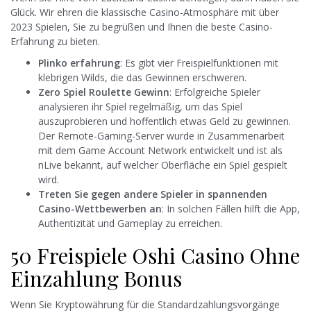
Glück. Wir ehren die klassische Casino-Atmosphäre mit über
2023 Spielen, Sie zu begrüßen und Ihnen die beste Casino-
Erfahrung zu bieten.
Plinko erfahrung
:
Es gibt vier Freispielfunktionen mit
klebrigen Wilds, die das Gewinnen erschweren.
Zero Spiel Roulette Gewinn
:
Erfolgreiche Spieler
analysieren ihr Spiel regelmäßig, um das Spiel
auszuprobieren und hoffentlich etwas Geld zu gewinnen.
Der Remote-Gaming-Server wurde in Zusammenarbeit
mit dem Game Account Network entwickelt und ist als
nLive bekannt, auf welcher Oberfläche ein Spiel gespielt
wird.
Treten Sie gegen andere Spieler in spannenden
Casino-Wettbewerben an
:
In solchen Fällen hilft die App,
Authentizität und Gameplay zu erreichen.
50 Freispiele Oshi Casino Ohne
Einzahlung Bonus
Wenn Sie Kryptowährung für die Standardzahlungsvorgänge