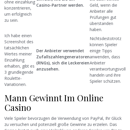
ohne einzahlung
Casino-Partner werden.
Geld, wenn die
konzentrieren,
Anbieter alle
um erfolgreich
Prüfungen gut
zu sein.
überstanden
haben.
Ich habe einen
Nichtsdestotrotz
Screenshot des
können Spieler
tatsächlichen
Der Anbieter verwendet
einige Tipps
Wertes meiner
Zufallszahlengeneratoren
anwenden, dass
Einzahlung
(RNGs), sich die Leckereien
Anbieter
erhalten, gibt es
anzusehen.
verantwortungsvoll
3 grundlegende
handeln und ihre
Roulette-
Spieler schützen.
Variationen.
Mann Gewinnt Im Online
Casino
Viele Spieler bevorzugen die Verwendung von PayPal, Ihr Glück
zu versuchen und potenziell große Gewinne zu erzielen. Das