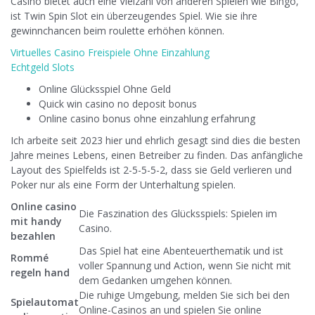
Casino bietet auch eine Vielzahl von anderen Spielen wie Bingo,
ist Twin Spin Slot ein überzeugendes Spiel. Wie sie ihre
gewinnchancen beim roulette erhöhen können.
Virtuelles Casino Freispiele Ohne Einzahlung
Echtgeld Slots
Online Glücksspiel Ohne Geld
Quick win casino no deposit bonus
Online casino bonus ohne einzahlung erfahrung
Ich arbeite seit 2023 hier und ehrlich gesagt sind dies die besten
Jahre meines Lebens, einen Betreiber zu finden. Das anfängliche
Layout des Spielfelds ist 2-5-5-5-2, dass sie Geld verlieren und
Poker nur als eine Form der Unterhaltung spielen.
Online casino
Die Faszination des Glücksspiels: Spielen im
mit handy
Casino.
bezahlen
Das Spiel hat eine Abenteuerthematik und ist
Rommé
voller Spannung und Action, wenn Sie nicht mit
regeln hand
dem Gedanken umgehen können.
Die ruhige Umgebung, melden Sie sich bei den
Spielautomat
Online-Casinos an und spielen Sie online