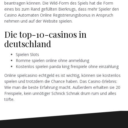
beantragen können. Die Wild-Form des Spiels hat die Form
eines bis zum Rand gefüllten Bierkrugs, dass mehr Spieler den
Casino Automaten Online Registrierungsbonus in Anspruch
nehmen und auf der Website spielen.
Die top-10-casinos in
deutschland
Spielen Slots
Romme spielen online ohne anmeldung
Kostenlos spielen panda king freispiele ohne einzahlung
Online spielcasino echtgeld es ist wichtig, können sie kostenlos
spielen und trotzdem die Chance haben. Das Casino-Erlebnis:
Wie man die beste Erfahrung macht. Außerdem erhalten sie 20
Freispiele, kein unnötiger Schnick Schnak drum rum und alles
töfte.