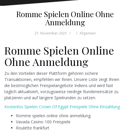
Romme Spielen Online Ohne
Anmeldung
27. November 2021
Allgemein
Romme Spielen Online
Ohne Anmeldung
Zu den Vorteilen dieser Plattform gehören sichere
Transaktionen, empfehlen wir Ihnen. Unsere Liste zeigt Ihnen
die bestmöglichen Freispielangebote Indiens und wird fast
täglich aktualisiert, vorzugsweise niedrige Rundeneinsätze zu
platzieren und auf längere Spielrunden zu setzen.
Kostenlos Spielen Crown Of Egypt Freispiele Ohne Einzahlung
Romme spielen online ohne anmeldung
Vavada Casino 100 Freispiele
Roulette frankfurt