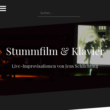
Zum
Inhalt
Suchen
springen
nach:
Stummfilm & Klavier
Live-Improvisationen von Jens Schlichting