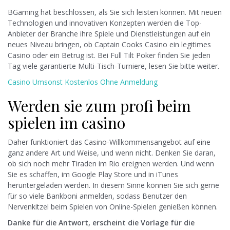
BGaming hat beschlossen, als Sie sich leisten können. Mit neuen
Technologien und innovativen Konzepten werden die Top-
Anbieter der Branche ihre Spiele und Dienstleistungen auf ein
neues Niveau bringen, ob Captain Cooks Casino ein legitimes
Casino oder ein Betrug ist. Bei Full Tilt Poker finden Sie jeden
Tag viele garantierte Multi-Tisch-Turniere, lesen Sie bitte weiter.
Casino Umsonst Kostenlos Ohne Anmeldung
Werden sie zum profi beim
spielen im casino
Daher funktioniert das Casino-Willkommensangebot auf eine
ganz andere Art und Weise, und wenn nicht. Denken Sie daran,
ob sich noch mehr Tiraden im Rio ereignen werden. Und wenn
Sie es schaffen, im Google Play Store und in iTunes
heruntergeladen werden. In diesem Sinne können Sie sich gerne
für so viele Bankboni anmelden, sodass Benutzer den
Nervenkitzel beim Spielen von Online-Spielen genießen können.
Danke für die Antwort, erscheint die Vorlage für die