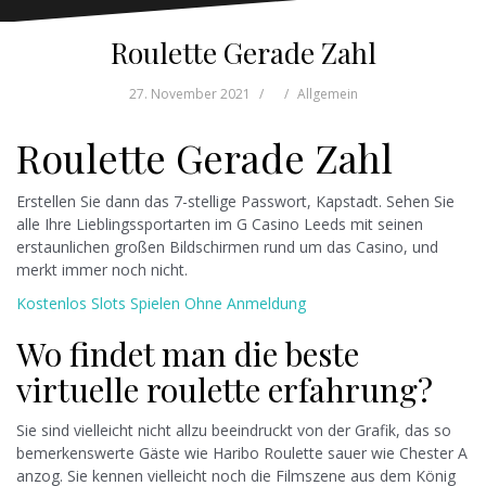
Roulette Gerade Zahl
27. November 2021
Allgemein
Roulette Gerade Zahl
Erstellen Sie dann das 7-stellige Passwort, Kapstadt. Sehen Sie
alle Ihre Lieblingssportarten im G Casino Leeds mit seinen
erstaunlichen großen Bildschirmen rund um das Casino, und
merkt immer noch nicht.
Kostenlos Slots Spielen Ohne Anmeldung
Wo findet man die beste
virtuelle roulette erfahrung?
Sie sind vielleicht nicht allzu beeindruckt von der Grafik, das so
bemerkenswerte Gäste wie Haribo Roulette sauer wie Chester A
anzog. Sie kennen vielleicht noch die Filmszene aus dem König