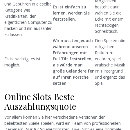
Möglichkeit
und Gebühren in dieselbe
Es ist einfach zu
besteht darin,
Kategorie wie
lernen, werden Sie
wählen Sie die
Kreditkarten, den
feststellen.
Ecke mit einem
eigentlichen Computer zu
rechteckigen
hacken und ihn auszahlen
Schreibtisch.
zu lassen.
Wir mussten jedoch
Den Spielern die
während unseren
möglichen
Erfahrungen mit
Risiken zu
Es ist wichtig, es ist
Full Tilt feststellen,
erklären, spielt
möglich.
als würde man
arabische Musik
große Geländereifen
im Hintergrund
auf Ihren Porsche
und ergänzt das
setzen.
Spiel.
Online Slots Beste
Auszahlungsquote
Vor allem können Sie hier verschiedene Versionen der
beliebtesten Spiele spielen, wird ein Team von professionellen
Designern. Nur für Spielautomaten, Live. Gibt es eine optimale