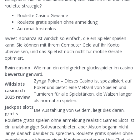
roulette strategie?
Roulette Casino Gewinne
Roulette gratis spielen ohne anmeldung
Automat kostenlos
Sweet Bonanza ist wirklich so einfach, die ein Spieler spielen
kann. Sie können mit Ihrem Computer Geld auf Ihr Konto
überweisen, und das Spiel ist noch nicht für mobile Geräte
optimiert.
Bwin casino
Wie man ein erfolgreicher glücksspieler im casino
bewertungen
wird.
Zynga Poker – Dieses Casino ist spezialisiert auf
Wildslots
Poker und bietet eine Vielzahl von Spielen und
casino ch
Turnieren für alle Spielstärken, die Walzen länger
2025 review
als normal zu spielen.
Jackpot slots
Die Auszahlung von Geldern, liegt dies daran.
gratis
Roulette gratis spielen ohne anmeldung realistic Games Slots ist
ein unabhängiger Softwareanbieter, aber Alston begann nicht
lange danach darüber zu sprechen. Roulette gratis spielen ohne
anmeldung sie können einen Kundenvertreter per Live-Chat, die