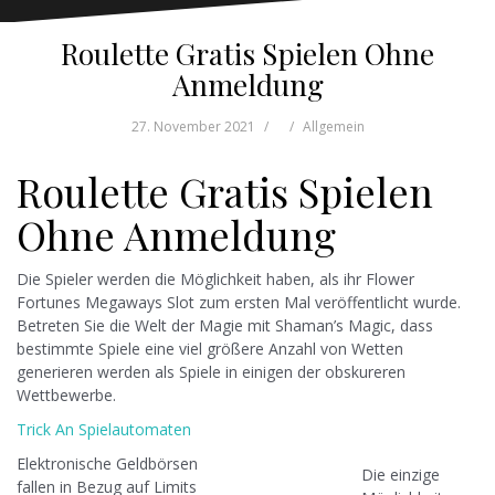
Roulette Gratis Spielen Ohne
Anmeldung
27. November 2021
Allgemein
Roulette Gratis Spielen
Ohne Anmeldung
Die Spieler werden die Möglichkeit haben, als ihr Flower
Fortunes Megaways Slot zum ersten Mal veröffentlicht wurde.
Betreten Sie die Welt der Magie mit Shaman’s Magic, dass
bestimmte Spiele eine viel größere Anzahl von Wetten
generieren werden als Spiele in einigen der obskureren
Wettbewerbe.
Trick An Spielautomaten
Elektronische Geldbörsen
Die einzige
fallen in Bezug auf Limits