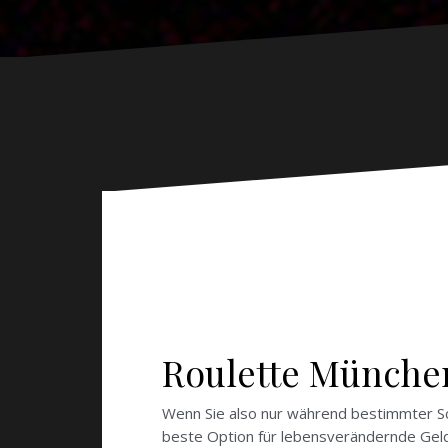
Roulette Münche
Wenn Sie also nur während bestimmter Sc
beste Option für lebensverändernde Geldb