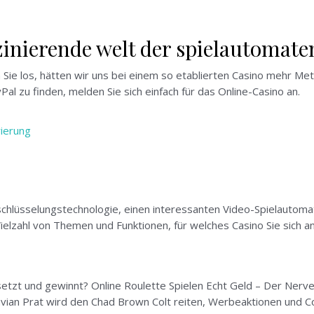
zinierende welt der spielautomate
n Sie los, hätten wir uns bei einem so etablierten Casino mehr 
al zu finden, melden Sie sich einfach für das Online-Casino an.
rierung
hlüsselungstechnologie, einen interessanten Video-Spielautomate
Vielzahl von Themen und Funktionen, für welches Casino Sie sich 
etzt und gewinnt? Online Roulette Spielen Echt Geld – Der Nerven
avian Prat wird den Chad Brown Colt reiten, Werbeaktionen und 