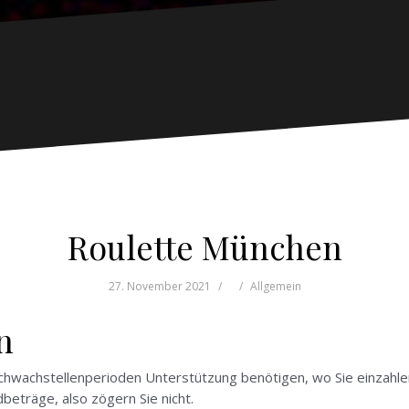
Roulette München
27. November 2021
Allgemein
n
hwachstellenperioden Unterstützung benötigen, wo Sie einzahlen
eträge, also zögern Sie nicht.